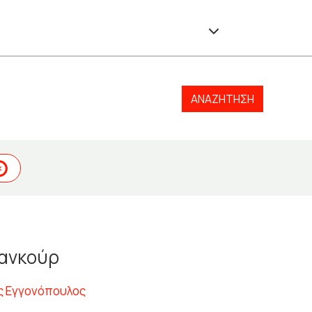
ΑΝΑΖΉΤΗΣΗ
λανκούρ
ς Εγγονόπουλος