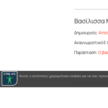
Βασίλισσα
Δημιουργός:
Απόσ
Αναγνωριστικό Ε.
Παράσταση:
Ο βα
CTRL+F2
Αυτός ο ιστότοπος χρησιμοποιεί cookies για να σας προσ
Αννίνα
Δημιουργός:
Ρένα