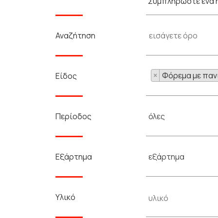
Συμπληρώστε ένα ή
Αναζήτηση
×
Φόρεμα με παν
Είδος
όλες
Περίοδος
εξάρτημα
Εξάρτημα
Υλικό