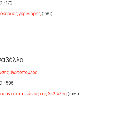
.: 172
λόκαρδος γκρινιάρης
(1951)
σαβέλλα
ύσης Φωτόπουλος
Θ.: 596
Χουάν ο απατεώνας της Σεβίλλης
(1989)