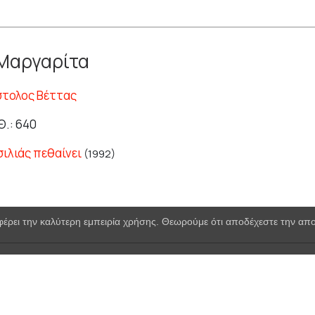
 Μαργαρίτα
τολος Βέττας
Θ.: 640
σιλιάς πεθαίνει
(1992)
φέρει την καλύτερη εμπειρία χρήσης. Θεωρούμε ότι αποδέχεστε την α
 Γεωργιάδου