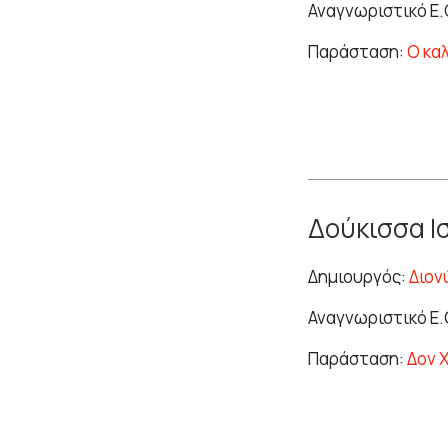
Αναγνωριστικό Ε.Θ
Παράσταση:
Ο κα
Δούκισσα Ι
Δημιουργός:
Διον
Αναγνωριστικό Ε.
Παράσταση:
Δον 