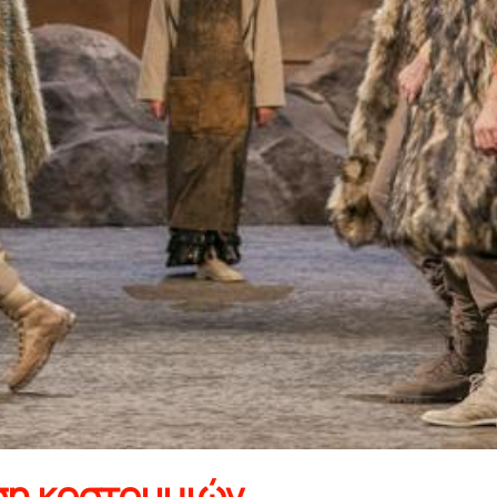
ση κοστουμιών