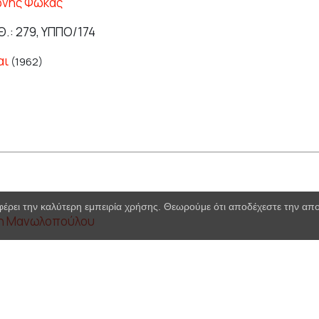
ώνης Φωκάς
Θ.: 279, ΥΠΠΟ/174
αι
(1962)
φέρει την καλύτερη εμπειρία χρήσης. Θεωρούμε ότι αποδέχεστε την α
η Μανωλοπούλου
Θ.: 982
νη
(2017)