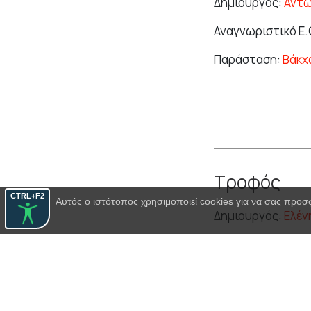
Δημιουργός:
Αντ
Αναγνωριστικό Ε.
Παράσταση:
Βάκχ
Τροφός
CTRL+F2
Αυτός ο ιστότοπος χρησιμοποιεί cookies για να σας προσ
Δημιουργός:
Ελέν
Αναγνωριστικό Ε.
Παράσταση:
Ειρή