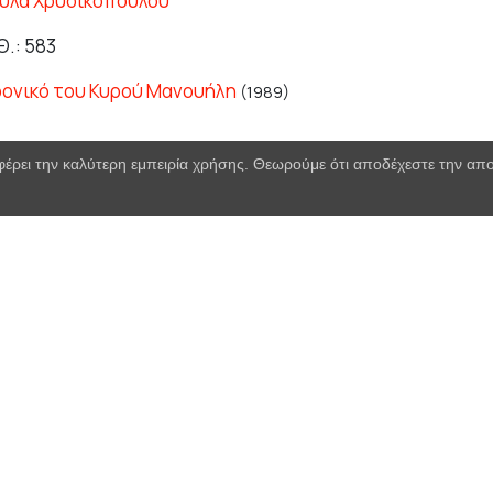
ύλα Χρυσικοπούλου
Θ.: 583
ρονικό του Κυρού Μανουήλη
(1989)
φέρει την καλύτερη εμπειρία χρήσης. Θεωρούμε ότι αποδέχεστε την α
λης Φωτόπουλος
.: 610
σία του Αβραάμ
(1990)