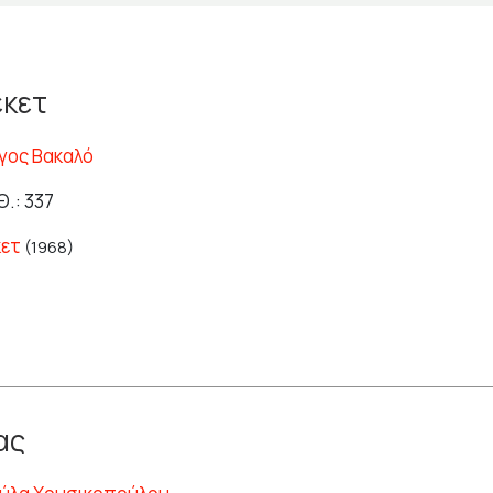
κετ
γος Βακαλό
.: 337
ετ
(1968)
ας