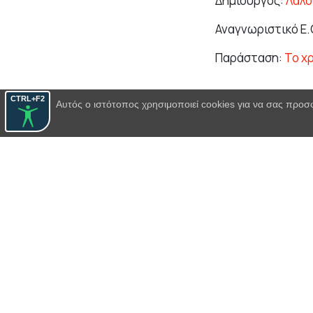
Δημιουργός:
Λαλο
Αναγνωριστικό Ε.
Παράσταση:
Το χ
CTRL+F2
Αυτός ο ιστότοπος χρησιμοποιεί cookies για να σας προσ
Άγγελος
Δημιουργός:
Βασί
Αναγνωριστικό Ε.Θ
Παράσταση:
Η θυ