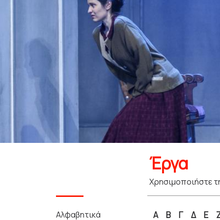
Έργα
Χρησιμοποιήστε τη
Αλφαβητικά
Α
Β
Γ
Δ
Ε