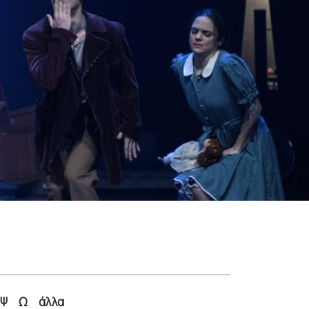
Ψ
Ω
άλλα