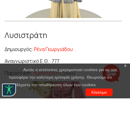
Λυσιστράτη
Δημιουργός:
Ρένα Γεωργιάδου
Αναγνωριστικό Ε.Θ.: 777
x
Αυτός ο ιστότοπος χρησιμοποιεί cookies για να σας
Παράσταση:
Λυσιστράτη
(2004)
προσφέρει την καλύτερη εμπειρία χρήσης. Θεωρούμε ότι
αποδέχεστε την αποθήκευση όλων των cookies.
Κλείσιμο