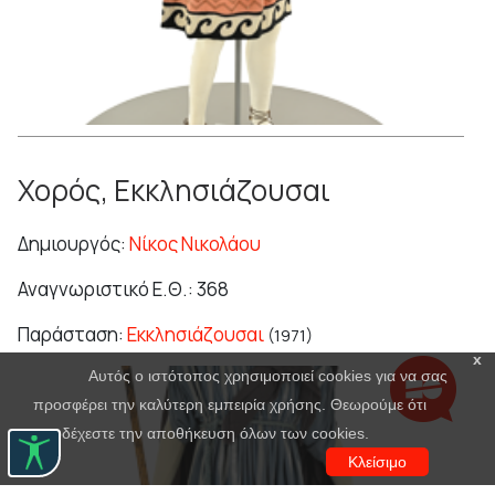
Χορός, Εκκλησιάζουσαι
Δημιουργός:
Νίκος Νικολάου
Αναγνωριστικό Ε.Θ.: 368
Παράσταση:
Εκκλησιάζουσαι
(1971)
x
Αυτός ο ιστότοπος χρησιμοποιεί cookies για να σας
προσφέρει την καλύτερη εμπειρία χρήσης. Θεωρούμε ότι
αποδέχεστε την αποθήκευση όλων των cookies.
Κλείσιμο