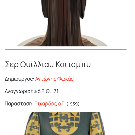
Σερ Ουίλλιαμ Καίτσμπυ
Δημιουργός:
Αντώνης Φωκάς
Αναγνωριστικό Ε.Θ.: 71
Παράσταση:
Ριχάρδος ο Γ'
(1939)