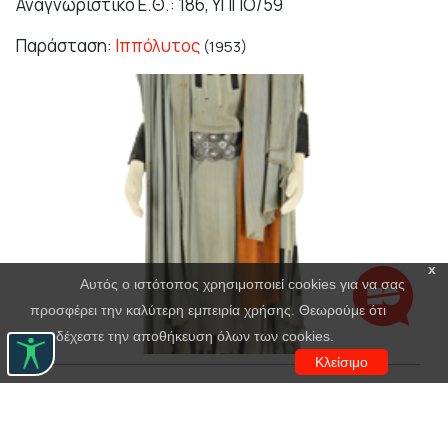
Αναγνωριστικό Ε.Θ.: 186, ΥΠΠΟ/59
Παράσταση:
Ιππόλυτος
(1953)
x
Αυτός ο ιστότοπος χρησιμοποιεί cookies για να σας
προσφέρει την καλύτερη εμπειρία χρήσης. Θεωρούμε ότι
αποδέχεστε την αποθήκευση όλων των cookies.
Κλείσιμο
Πολυξένη