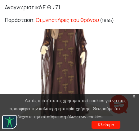
Αναγνωριστικό Ε.Θ.: 71
Παράσταση:
Οι μνηστήρες του θρόνου
(1945)
x
Αυτός ο ιστότοπος χρησιμοποιεί cookies για να σας
προσφέρει την καλύτερη εμπειρία χρήσης. Θεωρούμε ότι
αποδέχεστε την αποθήκευση όλων των cookies.
Κλείσιμο
Πρόσωπο εκτός διανομής, Ρουί