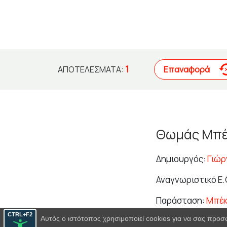
1
Επαναφορά
ΑΠΟΤΕΛΈΣΜΑΤΑ:
Θωμάς Μπέ
Δημιουργός:
Γιώρ
Αναγνωριστικό Ε.Θ
Παράσταση:
Μπέκ
CTRL+F2
Αυτός ο ιστότοπος χρησιμοποιεί cookies για να σας προσ