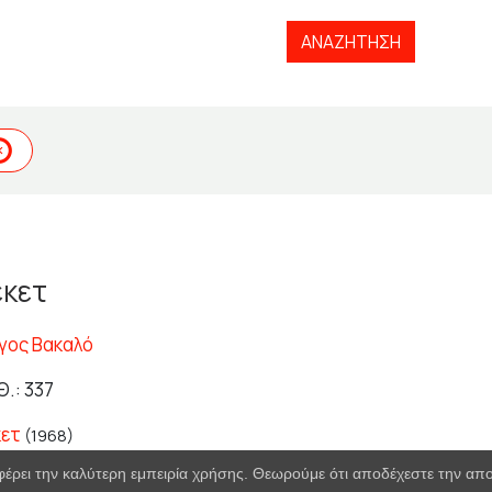
ΑΝΑΖΉΤΗΣΗ
κετ
γος Βακαλό
.: 337
ετ
(1968)
φέρει την καλύτερη εμπειρία χρήσης. Θεωρούμε ότι αποδέχεστε την α