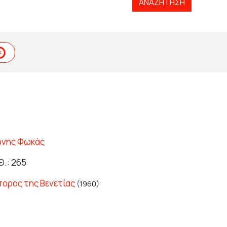
ΑΝΑΖΉΤΗΣΗ
ώνης Φωκάς
Θ.: 265
πορος της Βενετίας
(1960)