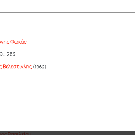
ώνης Φωκάς
Θ.: 283
ς Βελεστινλής
(1962)
ος Βασιλείου