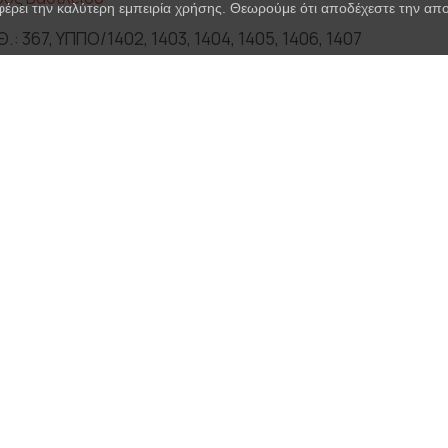
φέρει την καλύτερη εμπειρία χρήσης. Θεωρούμε ότι αποδέχεστε την α
.: 367, ΥΠΠΟ/1402, 1403, 1404, 1405, 1406, 1407
τρα
(1971)
ών, Λυσιστράτη
 Γεωργιάδου
.: 777
στράτη
(2004)