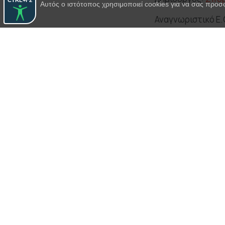
CTRL+F2
Αυτός ο ιστότοπος χρησιμοποιεί cookies για να σας προσ
Αναγνωριστικό Ε.Θ
Παράσταση:
Ηλέκ
Χορός ανδρ
Δημιουργός:
Ρένα
Αναγνωριστικό Ε.Θ
Παράσταση:
Λυσι