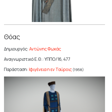
Θόας
Δημιουργός:
Αντώνης Φωκάς
Αναγνωριστικό Ε.Θ.: ΥΠΠΟ/16, 477
Παράσταση:
Ιφιγένεια η εν Ταύροις
(1958)