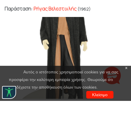
Παράσταση:
Ρήγας Βελεστινλής
(1962)
x
Αυτός ο ιστότοπος χρησιμοποιεί cookies για να σας
προσφέρει την καλύτερη εμπειρία χρήσης. Θεωρούμε ότι
αποδέχεστε την αποθήκευση όλων των cookies.
Κλείσιμο
Δαναός
Δημιουργός:
Γιάννης Μόραλης