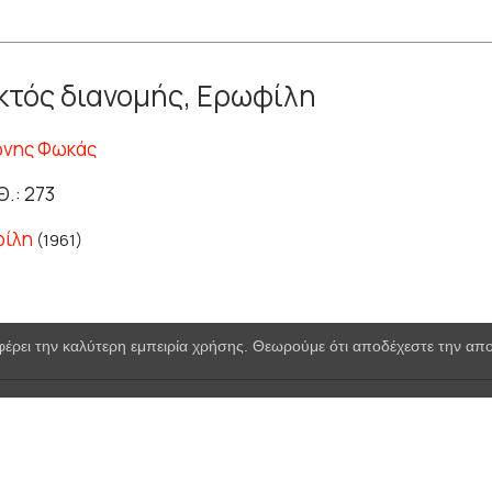
τός διανομής, Ερωφίλη
ώνης Φωκάς
Θ.: 273
ίλη
(1961)
φέρει την καλύτερη εμπειρία χρήσης. Θεωρούμε ότι αποδέχεστε την α
τός διανομής, Τα φτερά του Ίκαρου
γος Ανεμογιάννης