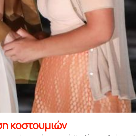
ση κοστουμιών