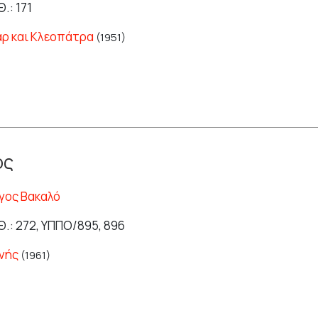
.: 171
αρ και Κλεοπάτρα
(1951)
ος
γος Βακαλό
Θ.: 272, ΥΠΠΟ/895, 896
νής
(1961)