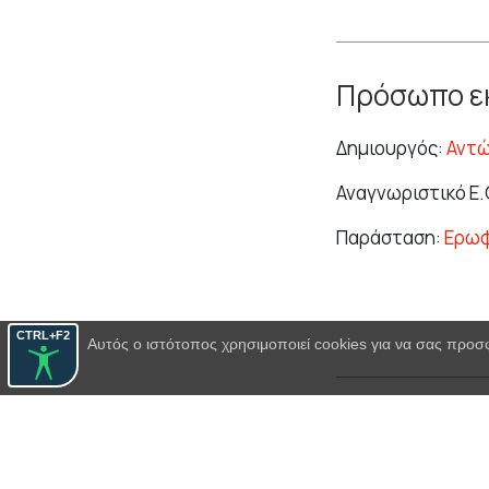
Πρόσωπο εκ
Δημιουργός:
Αντ
Αναγνωριστικό Ε.
Παράσταση:
Ερωφ
CTRL+F2
Αυτός ο ιστότοπος χρησιμοποιεί cookies για να σας προσ
Πρόσωπο εκ
Δημιουργός:
Γιώρ