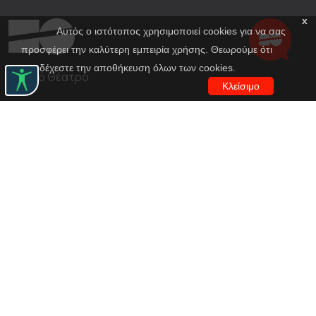
x
Αυτός ο ιστότοπος χρησιμοποιεί cookies για να σας
προσφέρει την καλύτερη εμπειρία χρήσης. Θεωρούμε ότι
αποδέχεστε την αποθήκευση όλων των cookies.
Εθνικό Θέατρο
Κλείσιμο
Αγίου Κωνσταντίνου 22-24
10437, Αθήνα
Τηλ. κέντρο 210 5288100
archive@n-t.gr
Εφαρμογές
Εικονική περιήγηση κοστουμιών
Εικονική ξενάγηση