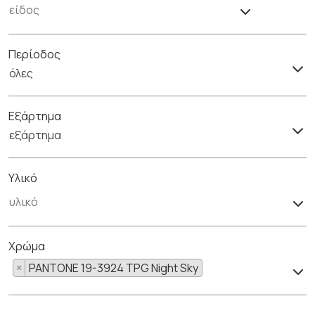
Περίοδος
όλες
Εξάρτημα
εξάρτημα
Υλικό
Χρώμα
×
PANTONE 19-3924 TPG Night Sky