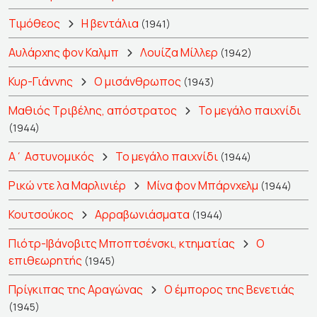
Τιμόθεος
Η βεντάλια
(1941)
Αυλάρχης φον Καλμπ
Λουίζα Μίλλερ
(1942)
Κυρ-Γιάννης
Ο μισάνθρωπος
(1943)
Μαθιός Τριβέλης, απόστρατος
Το μεγάλο παιχνίδι
(1944)
Α΄ Αστυνομικός
Το μεγάλο παιχνίδι
(1944)
Ρικώ ντε λα Μαρλινιέρ
Μίνα φον Μπάρνχελμ
(1944)
Κουτσούκος
Αρραβωνιάσματα
(1944)
Πιότρ-Ιβάνοβιτς Μποπτσένσκι, κτηματίας
Ο
επιθεωρητής
(1945)
Πρίγκιπας της Αραγώνας
Ο έμπορος της Βενετιάς
(1945)