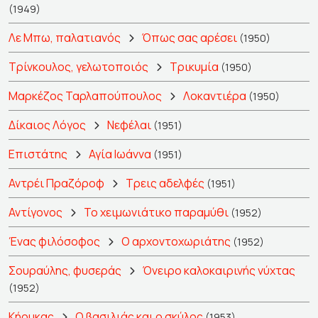
(1949)
Λε Μπω, παλατιανός
Όπως σας αρέσει
(1950)
Τρίνκουλος, γελωτοποιός
Τρικυμία
(1950)
Μαρκέζος Ταρλαπούπουλος
Λοκαντιέρα
(1950)
Δίκαιος Λόγος
Νεφέλαι
(1951)
Επιστάτης
Αγία Ιωάννα
(1951)
Αντρέι Πραζόροφ
Τρεις αδελφές
(1951)
Αντίγονος
Το χειμωνιάτικο παραμύθι
(1952)
Ένας φιλόσοφος
Ο αρχοντοχωριάτης
(1952)
Σουραύλης, φυσεράς
Όνειρο καλοκαιρινής νύχτας
(1952)
Κήρυκας
Ο βασιλιάς και ο σκύλος
(1953)