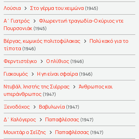
Λούσια
Στο γέρμα του χειμώνα
(1945)
Α΄ Γιατρός
Φλωρεντινή τραγωδία-Ο κύριος ντε
Πουρσονιάκ
(1945)
Βέργας, κωμικός πολιτοφύλακας
Πολύ κακό για το
τίποτα
(1946)
Φερντιστέγκο
Ο ηλίθιος
(1946)
Γιακουμός
Η γη είναι σφαίρα
(1946)
Ντυβάλ, ληστής της Σιέρρας
Άνθρωπος και
υπεράνθρωπος
(1947)
Ξενοδόχος
Βαβυλωνία
(1947)
Δ΄ Καλόγερος
Παπαφλέσσας
(1947)
Μουχτάρ ο Σεΐζης
Παπαφλέσσας
(1947)