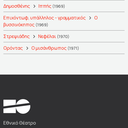
Δημοσθένης
Ιππής
(1969)
Επιχόντωφ, υπάλληλος - γραμματικός
Ο
βυσσινόκηπος
(1969)
Στρεψιάδης
Νεφέλαι
(1970)
Ορόντας
Ο μισάνθρωπος
(1971)
Εθνικό Θέατρο