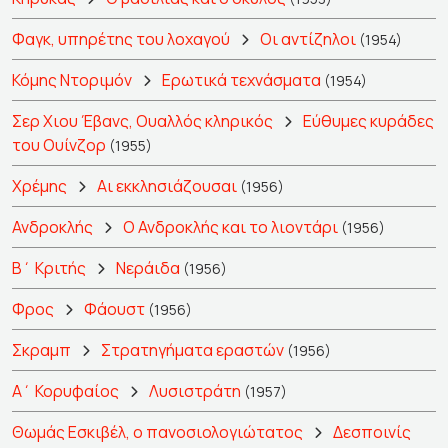
Φαγκ, υπηρέτης του λοχαγού
Οι αντίζηλοι
(1954)
Κόμης Ντοριμόν
Ερωτικά τεχνάσματα
(1954)
Σερ Χιου Έβανς, Ουαλλός κληρικός
Εύθυμες κυράδες
του Ουίνζορ
(1955)
Χρέμης
Αι εκκλησιάζουσαι
(1956)
Ανδροκλής
Ο Ανδροκλής και το λιοντάρι
(1956)
Β΄ Κριτής
Νεράιδα
(1956)
Φρος
Φάουστ
(1956)
Σκραμπ
Στρατηγήματα εραστών
(1956)
Α΄ Κορυφαίος
Λυσιστράτη
(1957)
Θωμάς Εσκιβέλ, ο πανοσιολογιώτατος
Δεσποινίς