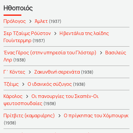
Ηθοποιός
Πρόλογος
Άμλετ
(1937)
Σερ Τζαίιμς Ρόϋστον
Η βεντάλια της λαίδης
Γουίντερμηρ
(1937)
Ένας Γέρος (στην υπηρεσία του Γλόστερ)
Βασιλεύς
Ληρ
(1938)
Γ΄ Κόντες
Ζακυνθινή σερενάτα
(1938)
Τζέιμς
Ο ιδανικός σύζυγος
(1938)
Κάρολος
Οι πανουργίες του Σκαπέν-Οι
ψευτοσπουδαίες
(1938)
Πρίτβιτς (καμαριέρης)
Ο πρίγκηπας του Χόμπουργκ
(1938)