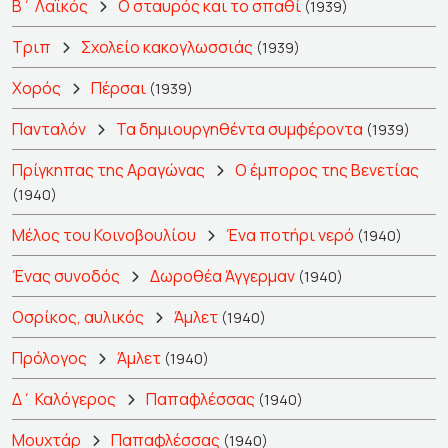
Β΄ Λαϊκός
Ο σταυρός και το σπαθί
(1939)
Τριπ
Σχολείο κακογλωσσιάς
(1939)
Χορός
Πέρσαι
(1939)
Πανταλόν
Τα δημιουργηθέντα συμφέροντα
(1939)
Πρίγκηπας της Αραγώνας
Ο έμπορος της Βενετίας
(1940)
Μέλος του Κοινοβουλίου
Ένα ποτήρι νερό
(1940)
Ένας συνοδός
Δωροθέα Άγγερμαν
(1940)
Οσρίκος, αυλικός
Άμλετ
(1940)
Πρόλογος
Άμλετ
(1940)
Δ΄ Καλόγερος
Παπαφλέσσας
(1940)
Μουχτάρ
Παπαφλέσσας
(1940)