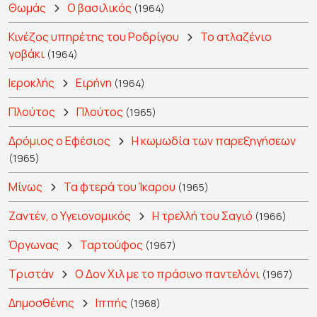
Θωμάς
Ο βασιλικός
(1964)
Κινέζος υπηρέτης του Ροδρίγου
Το ατλαζένιο
γοβάκι
(1964)
Ιεροκλής
Ειρήνη
(1964)
Πλούτος
Πλούτος
(1965)
Δρόμιος ο Εφέσιος
Η κωμωδία των παρεξηγήσεων
(1965)
Μίνως
Τα φτερά του Ίκαρου
(1965)
Ζαντέν, ο Υγειονομικός
Η τρελλή του Σαγιό
(1966)
Όργωνας
Ταρτούφος
(1967)
Τριστάν
Ο Δον Χιλ με το πράσινο παντελόνι
(1967)
Δημοσθένης
Ιππής
(1968)