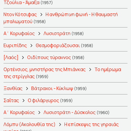
Τζούλια - Άμαξα
(1957)
Ντον Κότσιφας
Η ανθρώπινη φωνή - Η θαυμαστή
μπαλωματού
(1958)
Α΄ Κορυφαίος
Λυσιστράτη
(1958)
Ευριπίδης
Θεσμοφοριάζουσαι
(1958)
[Λαός]
Οιδίπους τύραννος
(1958)
Ορτένσιος, μνηστήρας της Μπιάνκας
Το ημέρωμα
της στρίγγλας
(1959)
Ξανθίας
Βάτραχοι - Κύκλωψ
(1959)
Σαΐτας
Ο φιλάργυρος
(1959)
Α΄ Κορυφαίος
Λυσιστράτη - Δύσκολος
(1960)
Λόμπυ (Ακολουθία της)
Η επίσκεψις της γηραιάς