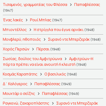
Τισαμενός, γραμματέας του Φλέσσα
Παπαφλέσσας
(1947)
Ένας λακές
Ρουί Μπλας
(1947)
Μπιοντέλλος
Η στρίγγλα που έγινε αρνάκι
(1948)
Μονφλερύ, ηθοποιός
Συρανό ντε Μπερζεράκ
(1948)
Χορός Περσών
Πέρσαι
(1948)
Σωσίας, δούλος του Αμφιτρύωνα
Αμφιτρύων-Η
πόρτα πρέπει να είναι ανοιχτή ή κλειστή
(1948)
Κοσμάς Καραπάτης
Ο βασιλικός
(1948)
Δ΄ Καλόγερος
Παπαφλέσσας
(1949)
Μουχτάρ ο σεΐζης
Παπαφλέσσας
(1949)
Ραγκενώ, ζαχαροπλάστης
Συρανό ντε Μπερζεράκ