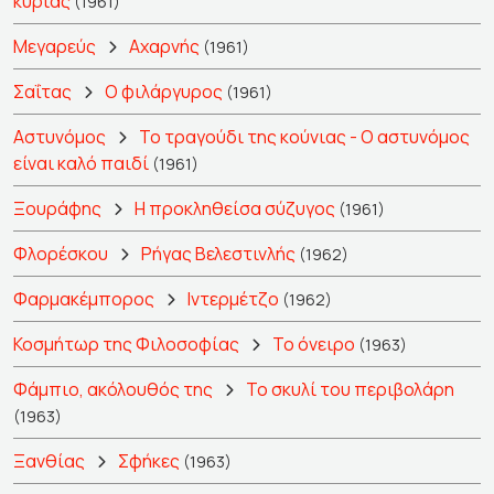
κυρίας
(1961)
Μεγαρεύς
Αχαρνής
(1961)
Σαΐτας
Ο φιλάργυρος
(1961)
Αστυνόμος
Το τραγούδι της κούνιας - Ο αστυνόμος
είναι καλό παιδί
(1961)
Ξουράφης
Η προκληθείσα σύζυγος
(1961)
Φλορέσκου
Ρήγας Βελεστινλής
(1962)
Φαρμακέμπορος
Ιντερμέτζο
(1962)
Κοσμήτωρ της Φιλοσοφίας
Το όνειρο
(1963)
Φάμπιο, ακόλουθός της
Το σκυλί του περιβολάρη
(1963)
Ξανθίας
Σφήκες
(1963)