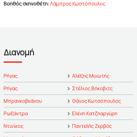
Βοηθός σκηνοθέτη:
Λάμπρος Κωστόπουλος
Διανομή
Ρήγας
Αλέξης Μινωτής
Ρήγας
Στέλιος Βόκοβιτς
Μπρανκοβεάνου
Θάνος Κωτσόπουλος
Ρωξάντρα
Ελένη Χατζηαργύρη
Ντινίκος
Παντελής Ζερβός