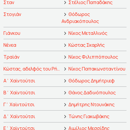
Σταν
Στέλιος Παπαδάκης
Στογιάν
Θόδωρος
Ανδριακόπουλος
Γιάνκου
Νίκος Μεταλλινός
Νένεα
Κώστας Σκαρλής
Τραϊάν
Νίκος Φιλιππόπουλος
Κώστας, αδελφός του Ρήγα
Νίκος Παπακωνσταντίνου
Α΄ Χαϊντούτσι
Θόδωρος Δημήτριεφ
Β΄ Χαϊντούτσι
Θάνος Δαδινόπουλος
Γ΄ Χαϊντούτσι
Δημήτρης Ντουνάκης
Δ΄ Χαϊντούτσι
Τώνης Γιακωβάκης
Ε΄ Χαϊντούτσι
Αιμίλιος Μεσσίδης