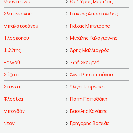
Μουντεάνου
Θόδωρος Μορίδης
Σλατινεάνου
Γιάννης Αποστολίδης
Μπαλατσεάνου
Γκίκας Μπινιάρης
Φλορέσκου
Μιχάλης Καλογιάννης
Φιλίτης
Άρης Μαλλιαγρός
Ραλλού
Ζωή Σκουρλά
Σάφτα
Άννα Ραυτοπούλου
Στάνκα
Όλγα Τουρνάκη
Φλορίκα
Πόπη Παπαδάκη
Μπογδάν
Βασίλης Κανάκης
Νταν
Γρηγόρης Βαφιάς