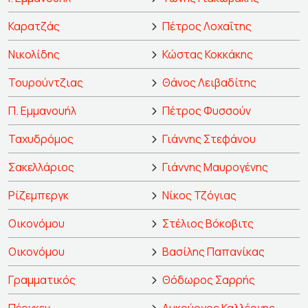
Καρατζάς
Πέτρος Λοχαΐτης
Νικολίδης
Κώστας Κοκκάκης
Τουρούντζιας
Θάνος Λειβαδίτης
Π. Εμμανουήλ
Πέτρος Φυσσούν
Ταχυδρόμος
Γιάννης Στεφάνου
Σακελλάριος
Γιάννης Μαυρογένης
Ρίζεμπεργκ
Νίκος Τζόγιας
Οικονόμου
Στέλιος Βόκοβιτς
Οικονόμου
Βασίλης Παπανίκας
Γραμματικός
Θόδωρος Σαρρής