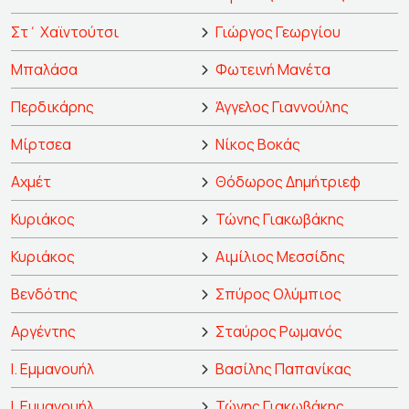
Στ΄ Χαϊντούτσι
Γιώργος Γεωργίου
Μπαλάσα
Φωτεινή Μανέτα
Περδικάρης
Άγγελος Γιαννούλης
Μίρτσεα
Νίκος Βοκάς
Αχμέτ
Θόδωρος Δημήτριεφ
Κυριάκος
Τώνης Γιακωβάκης
Κυριάκος
Αιμίλιος Μεσσίδης
Βενδότης
Σπύρος Ολύμπιος
Αργέντης
Σταύρος Ρωμανός
Ι. Εμμανουήλ
Βασίλης Παπανίκας
Ι. Εμμανουήλ
Τώνης Γιακωβάκης