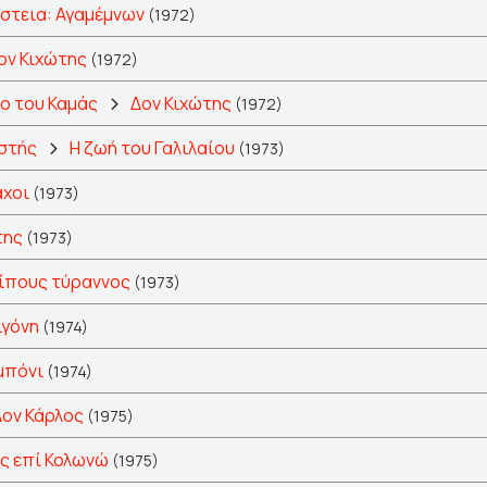
στεια: Αγαμέμνων
(1972)
ον Κιχώτης
(1972)
ο του Καμάς
Δον Κιχώτης
(1972)
ιστής
Η ζωή του Γαλιλαίου
(1973)
χοι
(1973)
της
(1973)
ίπους τύραννος
(1973)
ιγόνη
(1974)
μπόνι
(1974)
Δον Κάρλος
(1975)
ς επί Κολωνώ
(1975)