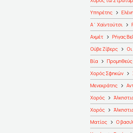
Χορός τω Στρατάρ
Υπηρέτης
Ελέν
Α΄ Χαϊντούτσι
Αχμέτ
Ρήγας Βε
Ούβε Ζίβερς
Οι
Βία
Προμηθεύς
Χορός Σφηκών
Μενεκράτης
Αν
Χορός
Άλκηστι
Χορός
Άλκηστι
Ματίος
Ο βασι