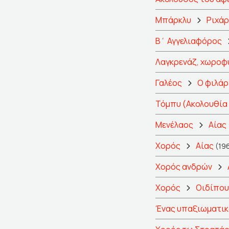
Μπάρκλυ
Ριχάρ
Β΄ Αγγελιαφόρος
Λαγκρενάζ, χωροφ
Γαλέος
Ο φιλά
Τόμπυ (Ακολουθία
Μενέλαος
Αίας
Χορός
Αίας
(19
Χορός ανδρών
Χορός
Οιδίπου
Ένας υπαξιωματικ