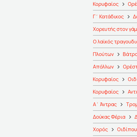
Κορυφαίος
Ορέ
Γ΄ Κατάδικος
Δ
Χορευτής στον γάμ
Ο λαϊκός τραγουδ
Πλούτων
Βάτρα
Απόλλων
Ορέσ
Κορυφαίος
Οιδ
Κορυφαίος
Αντ
Α΄ Άντρας
Τρο
Δούκας Φέρια
Χορός
Οιδίπου