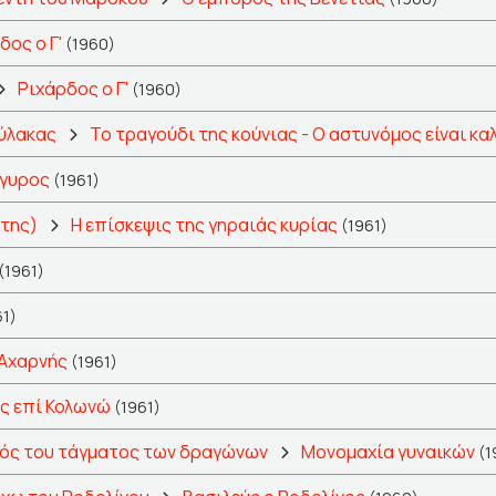
δος ο Γ'
(1960)
Ριχάρδος ο Γ'
(1960)
ύλακας
Το τραγούδι της κούνιας - Ο αστυνόμος είναι κα
ργυρος
(1961)
 της)
Η επίσκεψις της γηραιάς κυρίας
(1961)
(1961)
61)
Αχαρνής
(1961)
ς επί Κολωνώ
(1961)
ός του τάγματος των δραγώνων
Μονομαχία γυναικών
(1