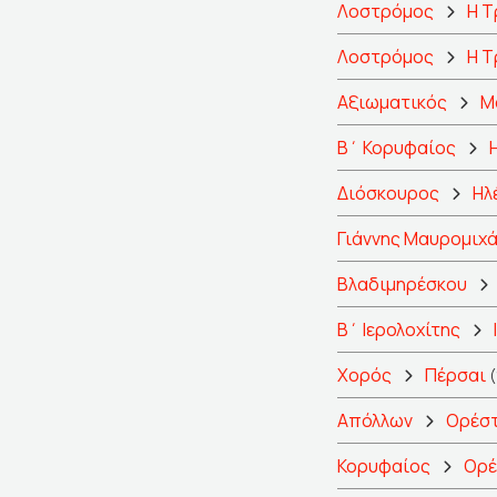
Λοστρόμος
Η Τ
Λοστρόμος
Η Τ
Αξιωματικός
Μ
Β΄ Κορυφαίος
Διόσκουρος
Ηλ
Γιάννης Μαυρομιχ
Βλαδιμηρέσκου
Β΄ Ιερολοχίτης
Χορός
Πέρσαι
(
Απόλλων
Ορέσ
Κορυφαίος
Ορέ