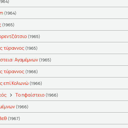
1964)
νη
(1964)
ς
(1965)
ορεντζάτσιο
(1965)
ς τύραννος
(1965)
στεια: Αγαμέμνων
(1965)
ς τύραννος
(1966)
ς επί Κολωνώ
(1966)
κός
Το ηφαίστειο
(1966)
μέμνων
(1966)
βεθ
(1967)