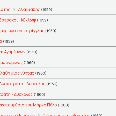
ιάτης
Αλκιβιάδης
(1959)
Βάτραχοι - Κύκλωψ
(1959)
ημέρωμα της στρίγγλας
(1959)
α
(1959)
α: Αγαμέμνων
(1959)
 μαινόμενος
(1960)
 λάθη μιας νύχτας
(1960)
Λυσιστράτη - Δύσκολος
(1960)
ράτη - Δύσκολος
(1960)
εκατομμύρια του Μάρκο Πόλο
(1960)
έντη του Μαρόκου
Ο έμπορος της Βενετίας
(1960)