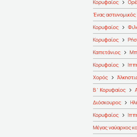
Κορυφαίος
Ορέ
Ένας αστυνομικός
Κορυφαίος
Φιλ
Κορυφαίος
Ρήσ
Καπετάνιος
Μπ
Κορυφαίος
Ιππ
Χορός
Άλκηστι
Β΄ Κορυφαίος
Διόσκουρος
Ηλ
Κορυφαίος
Ιππ
Μέγας ναύαρχος κα