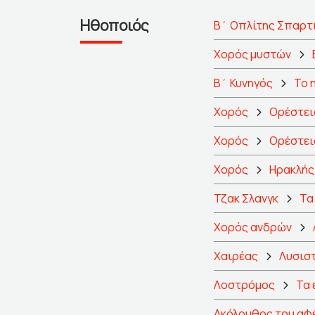
Ηθοποιός
Β΄ Οπλίτης Σπαρτ
Χορός μυστών
Β΄ Κυνηγός
Το 
Χορός
Ορέστει
Χορός
Ορέστει
Χορός
Ηρακλής
Τζακ Σλανγκ
Τα
Χορός ανδρών
Χαιρέας
Λυσιστ
Λοστρόμος
Τα 
Ακόλουθος του αφ