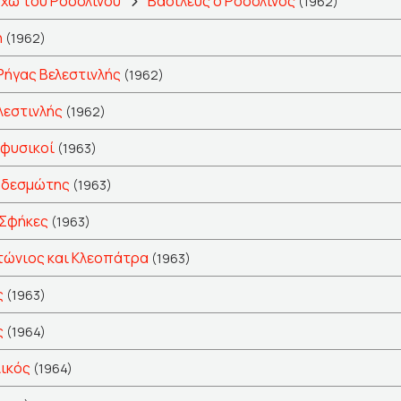
χω του Ροδολίνου
Βασιλεύς ο Ροδολίνος
(1962)
η
(1962)
Ρήγας Βελεστινλής
(1962)
λεστινλής
(1962)
 φυσικοί
(1963)
 δεσμώτης
(1963)
Σφήκες
(1963)
τώνιος και Κλεοπάτρα
(1963)
ς
(1963)
ς
(1964)
λικός
(1964)