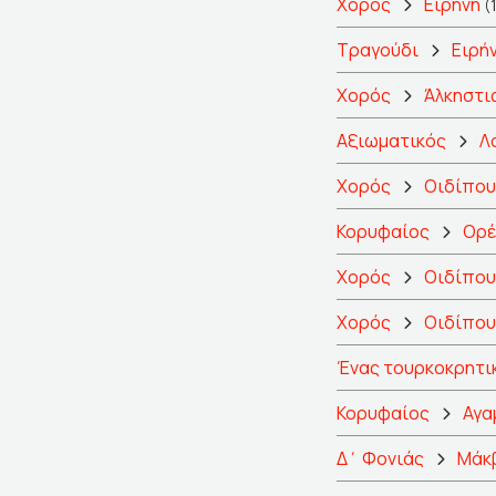
Χορός
Ειρήνη
(
Τραγούδι
Ειρή
Χορός
Άλκηστι
Αξιωματικός
Λ
Χορός
Οιδίπου
Κορυφαίος
Ορέ
Χορός
Οιδίπου
Χορός
Οιδίπου
Ένας τουρκοκρητι
Κορυφαίος
Αγα
Δ΄ Φονιάς
Μάκ