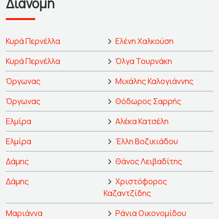
Διανομή
Κυρά Περνέλλα
Ελένη Χαλκούση
Κυρά Περνέλλα
Όλγα Τουρνάκη
Όργωνας
Μιχάλης Καλογιάννης
Όργωνας
Θόδωρος Σαρρής
Ελμίρα
Αλέκα Κατσέλη
Ελμίρα
Έλλη Βοζικιάδου
Δάμης
Θάνος Λειβαδίτης
Δάμης
Χριστόφορος
Καζαντζίδης
Μαριάννα
Ράνια Οικονομίδου