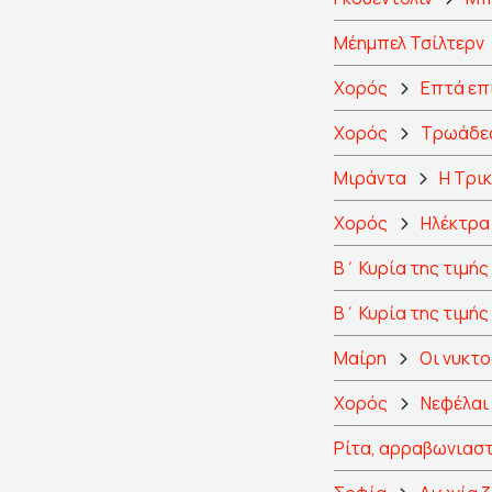
Μέημπελ Τσίλτερν
Χορός
Επτά επ
Χορός
Τρωάδε
Μιράντα
Η Τρι
Χορός
Ηλέκτρα
Β΄ Κυρία της τιμής
Β΄ Κυρία της τιμής
Μαίρη
Οι νυκτο
Χορός
Νεφέλαι
Ρίτα, αρραβωνιαστ