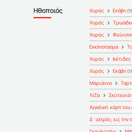
Ηθοποιός
Χορός
Εκάβη
(1
Χορός
Τρωάδε
Χορός
Φοίνισσ
Εκκλησίασμα
Το
Χορός
Ικέτιδες
Χορός
Εκάβη
(1
Μαριάννα
Ταρ
Λίζα
Σκοτεινιά
Αγγελική, κόρη του
Δ΄ιατρός, εις την
Γκουέντολιν
Μπ