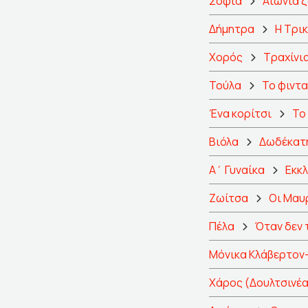
Σοφία
Αιωνία 
Δήμητρα
Η Τρι
Χορός
Τραχίνι
Τούλα
Το φιντα
Ένα κορίτσι
Το
Βιόλα
Δωδέκατη
Α΄ Γυναίκα
Εκκ
Ζωίτσα
Οι Μαυ
Πέλα
Όταν δεν 
Μόνικα Κλάβερτον
Χάρος (Δουλτσινέα