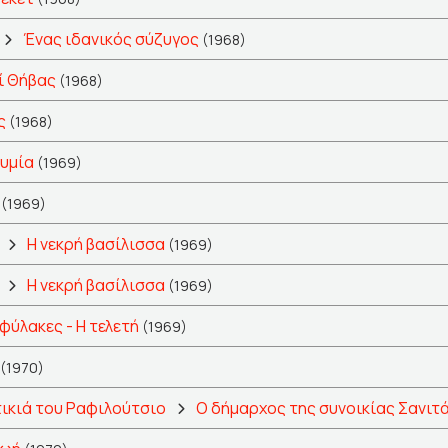
Ένας ιδανικός σύζυγος
(1968)
ί Θήβας
(1968)
ς
(1968)
κυμία
(1969)
(1969)
Η νεκρή βασίλισσα
(1969)
Η νεκρή βασίλισσα
(1969)
φύλακες - Η τελετή
(1969)
(1970)
ικιά του Ραφιλούτσιο
Ο δήμαρχος της συνοικίας Σανιτ