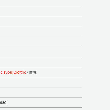
ος ενοικιαστής
(1978)
1980)