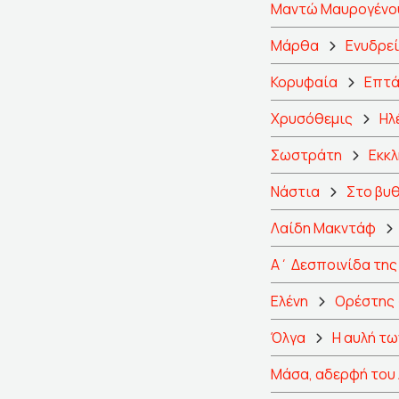
Μαντώ Μαυρογένο
Μάρθα
Ενυδρε
Κορυφαία
Επτά
Χρυσόθεμις
Ηλ
Σωστράτη
Εκκ
Νάστια
Στο βυ
Λαίδη Μακντάφ
Α΄ Δεσποινίδα της
Ελένη
Ορέστης
Όλγα
Η αυλή τ
Μάσα, αδερφή του