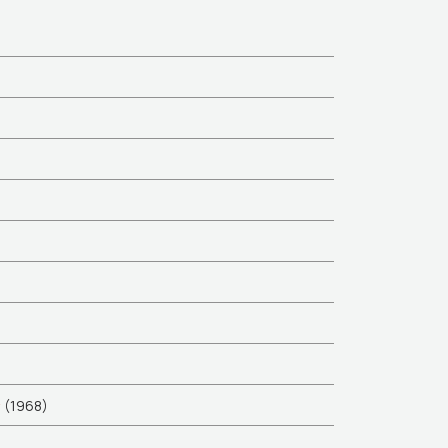
ς
(1968)