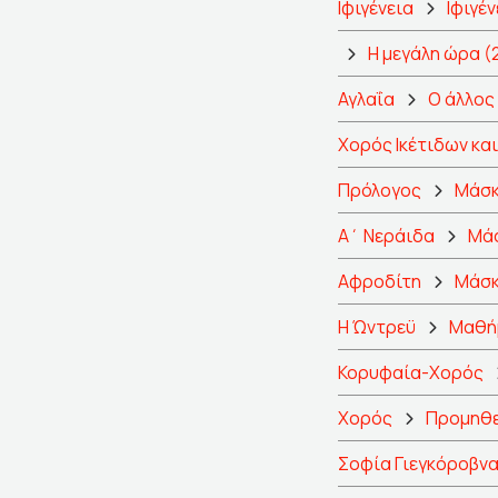
Ιφιγένεια
Ιφιγέ
Η μεγάλη ώρα (
Αγλαΐα
Ο άλλος
Χορός Ικέτιδων κα
Πρόλογος
Μάσκ
Α΄ Νεράιδα
Μά
Αφροδίτη
Μάσκ
Η Ώντρεϋ
Μαθήμ
Κορυφαία-Χορός
Χορός
Προμηθε
Σοφία Γιεγκόροβνα