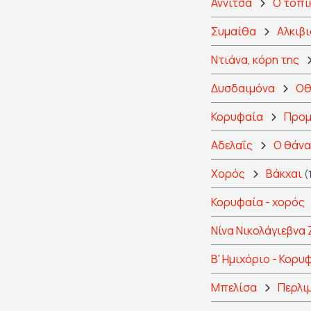
Αννίτσα
Ο τοπι
Συμαίθα
Αλκιβ
Ντιάνα, κόρη της
Δυσδαιμόνα
Οθ
Κορυφαία
Προμ
Αδελαΐς
Ο θάνα
Χορός
Βάκχαι
(
Κορυφαία - χορός
Νίνα Νικολάγιεβνα
Β' Ημιχόριο - Κορυ
Μπελίσα
Περλι