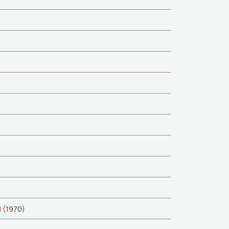
ά
(1970)