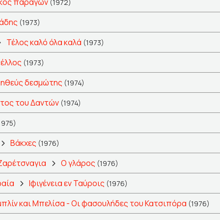
κός παράγων
(1972)
ιάδης
(1973)
Τέλος καλό όλα καλά
(1973)
έλλος
(1973)
ηθεύς δεσμώτης
(1974)
τος του Δαντών
(1974)
1975)
Βάκχες
(1976)
 Ζαρέτσναγια
Ο γλάρος
(1976)
φαία
Ιφιγένεια εν Ταύροις
(1976)
μπλίν και Μπελίσα - Οι φασουλήδες του Κατσιπόρα
(1976)