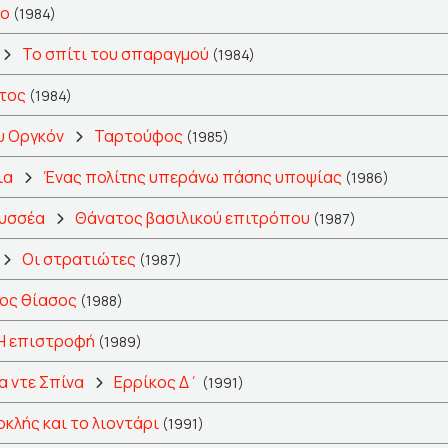
ίο
(1984)
Το σπίτι του σπαραγμού
(1984)
τος
(1984)
υ Οργκόν
Ταρτούφος
(1985)
ια
Ένας πολίτης υπεράνω πάσης υποψίας
(1986)
δυσσέα
Θάνατος βασιλικού επιτρόπου
(1987)
Οι στρατιώτες
(1987)
ος θίασος
(1988)
Η επιστροφή
(1989)
 ντε Σπίνα
Ερρίκος Δ΄
(1991)
κλής και το λιοντάρι
(1991)