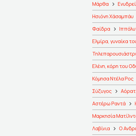
Μάρθα
Ενυδρε
Ησιόνη Χάσαμπάυ
Φαίδρα
Ιππόλυ
Ελμίρα, γυναίκα το
Τηλεπαρουσιάστρ
Ελένη, κόρη του Ο
Κόμησα Ντέλα Ρος
Σύζυγος
Αόρατ
Αστέρω Ραντά
Μαρκησία Ματίλντα
Λαβίνια
Ο Ανδρο