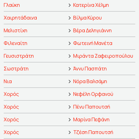
Γλαύκη
Κατερίνα Χέλμη
Χαιρητάδαινα
Βίλμα Κύρου
Μελιστίχη
Βέρα Δεληγιάννη
Φιλεναίτη
Φωτεινή Μανέτα
Γευσιστράτη
Μιράντα Ζαφειροπούλου
Σωστράτη
Άννυ Πασπάτη
Νια
Νόρα Βαλσάμη
Χορός
Νεφέλη Ορφανού
Χορός
Πένυ Παπουτσή
Χορός
Μαρίνα Πεφάνη
Χορός
Τζέση Παπουτσή