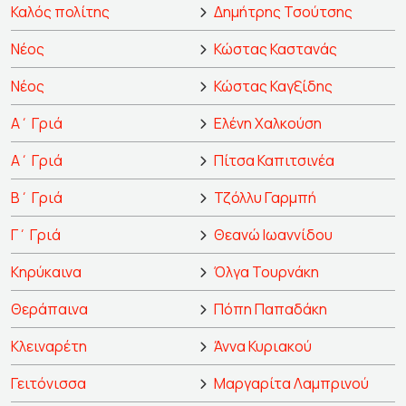
Καλός πολίτης
Δημήτρης Τσούτσης
Νέος
Κώστας Καστανάς
Νέος
Κώστας Καγξίδης
Α΄ Γριά
Ελένη Χαλκούση
Α΄ Γριά
Πίτσα Καπιτσινέα
Β΄ Γριά
Τζόλλυ Γαρμπή
Γ΄ Γριά
Θεανώ Ιωαννίδου
Κηρύκαινα
Όλγα Τουρνάκη
Θεράπαινα
Πόπη Παπαδάκη
Κλειναρέτη
Άννα Κυριακού
Γειτόνισσα
Μαργαρίτα Λαμπρινού