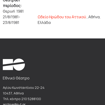
Θεατρική
περίοδος:
Θερινή 1981
21/8/1981-
Ωδείο Ηρώδου του Αττικού
, Αθήνα,
23/8/1981
Ελλάδα
Εθνικό Θέατρο
Αγίου Κωνσταντίνου 22-24
10437, Αθήνα
Τηλ. κέντρο 210 5288100
archive@n-t.gr