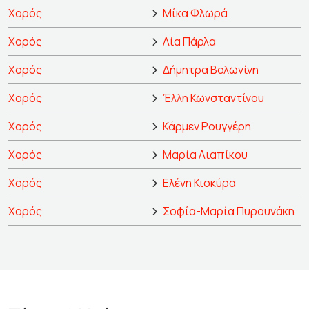
Χορός
Μίκα Φλωρά
Χορός
Λία Πάρλα
Χορός
Δήμητρα Βολωνίνη
Χορός
Έλλη Κωνσταντίνου
Χορός
Κάρμεν Ρουγγέρη
Χορός
Μαρία Λιαπίκου
Χορός
Ελένη Κισκύρα
Χορός
Σοφία-Μαρία Πυρουνάκη