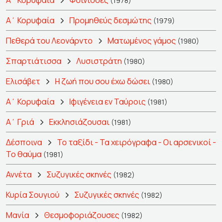
Α΄ Κορυφαία
Φοίνισσες
(1978)
Α΄ Κορυφαία
Προμηθεύς δεσμώτης
(1979)
Πεθερά του Λεονάρντο
Ματωμένος γάμος
(1980)
Σπαρτιάτισσα
Λυσιστράτη
(1980)
Ελισάβετ
Η ζωή που σου έχω δώσει
(1980)
Α΄ Κορυφαία
Ιφιγένεια εν Ταύροις
(1981)
Α΄ Γριά
Εκκλησιάζουσαι
(1981)
Δέσποινα
Το ταξίδι - Τα χειρόγραφα - Οι αρσενικοί -
Το θαύμα
(1981)
Αννέτα
Συζυγικές σκηνές
(1982)
Κυρία Σουγιού
Συζυγικές σκηνές
(1982)
Μανία
Θεσμοφοριάζουσες
(1982)