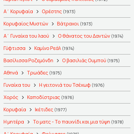
Α΄ Κορυφαία
Ορέστης
(1973)
Κορυφαίος Μυστών
Βάτραχοι
(1973)
Α΄ Γυναίκα του λαού
Ο θάνατος του Δαντών
(1974)
Γύφτισσα
Καμίνο Ρεάλ
(1974)
Βασίλισσα Ροζεμόνδη
Ο βασιλιάς Ουμπού
(1975)
Αθηνά
Τρωάδες
(1975)
Γυναίκα του
Η γειτονιά του Τσέχωφ
(1976)
Χορός
Καποδίστριας
(1976)
Κορυφαία
Ικέτιδες
(1977)
Η μητέρα
Το ματς - Το παιχνίδι και μια τύψη
(1978)