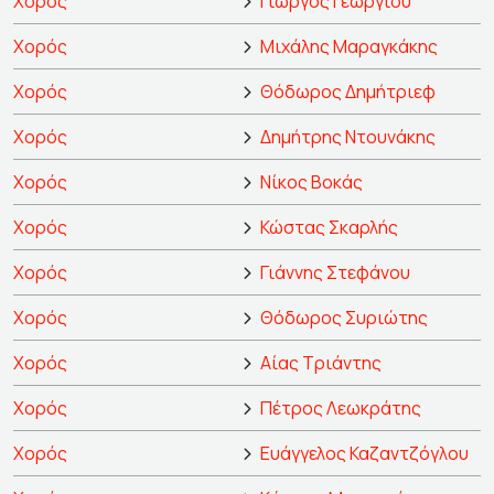
Χορός
Γιώργος Γεωργίου
Χορός
Μιχάλης Μαραγκάκης
Χορός
Θόδωρος Δημήτριεφ
Χορός
Δημήτρης Ντουνάκης
Χορός
Νίκος Βοκάς
Χορός
Κώστας Σκαρλής
Χορός
Γιάννης Στεφάνου
Χορός
Θόδωρος Συριώτης
Χορός
Αίας Τριάντης
Χορός
Πέτρος Λεωκράτης
Χορός
Ευάγγελος Καζαντζόγλου