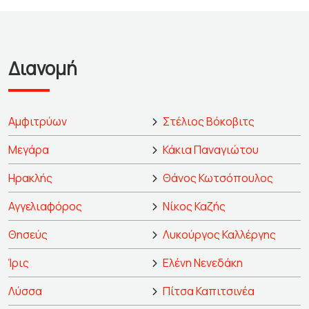
Διανομή
Αμφιτρύων
Στέλιος Βόκοβιτς
Μεγάρα
Κάκια Παναγιώτου
Ηρακλής
Θάνος Κωτσόπουλος
Αγγελιαφόρος
Νίκος Καζής
Θησεύς
Λυκούργος Καλλέργης
Ίρις
Ελένη Νενεδάκη
Λύσσα
Πίτσα Καπιτσινέα