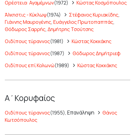
Ορέστεια: Αγαμέμνων
(1972)
Κώστας Κοσμόπουλος
Άλκηστις - Κύκλωψ
(1974)
Στέφανος Κυριακίδης
,
Γιάννης Μαυρογένης
,
Ευάγγελος Πρωτοπαππάς
,
Θόδωρος Σαρρής
,
Δημήτρης Τσούτσης
Οιδίπους τύραννος
(1981)
Κώστας Κοκκάκης
Οιδίπους τύραννος
(1987)
Θόδωρος Δημήτριεφ
Οιδίπους επί Κολωνώ
(1989)
Κώστας Κοκκάκης
Α΄Κορυφαίος
Επανάληψη
Οιδίπους τύραννος
(1955),
Θάνος
Κωτσόπουλος