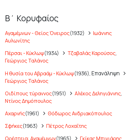
Β΄ Κορυφαίος
Αγαμέμνων - Θείος Όνειρος
(1932)
Ιωάννης
Αυλωνίτης
Πέρσαι - Κύκλωψ
(1934)
Τζαβαλάς Καρούσος
,
Γεώργιος Ταλάνος
Επανάληψη
Η θυσία του Αβραάμ - Κύκλωψ
(1936),
Γεώργιος Ταλάνος
Οιδίπους τύραννος
(1951)
Αλέκος Δεληγιάννης
,
Ντίνος Δημόπουλος
Αχαρνής
(1961)
Θόδωρος Ανδριακόπουλος
Σφήκες
(1963)
Πέτρος Λοχαΐτης
Ορέστεια: Αγαμέμνων
(1965)
Γκίκας Μπινιάρης