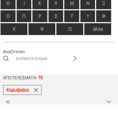
Θ
Ι
Κ
Λ
Μ
Ν
Ξ
Ο
Π
Ρ
Σ
Τ
Υ
Φ
Χ
Ψ
Ω
άλλα
Αναζήτηση
19
ΑΠΟΤΕΛΈΣΜΑΤΑ:
Κορυφαίος