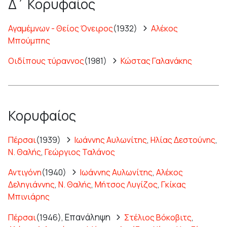
Δ΄ Κορυφαίος
Αγαμέμνων - Θείος Όνειρος
(1932)
Αλέκος
Μπούμπης
Οιδίπους τύραννος
(1981)
Κώστας Γαλανάκης
Κορυφαίος
Πέρσαι
(1939)
Ιωάννης Αυλωνίτης
,
Ηλίας Δεστούνης
,
Ν. Θαλής
,
Γεώργιος Ταλάνος
Αντιγόνη
(1940)
Ιωάννης Αυλωνίτης
,
Αλέκος
Δεληγιάννης
,
Ν. Θαλής
,
Μήτσος Λυγίζος
,
Γκίκας
Μπινιάρης
Επανάληψη
Πέρσαι
(1946),
Στέλιος Βόκοβιτς
,