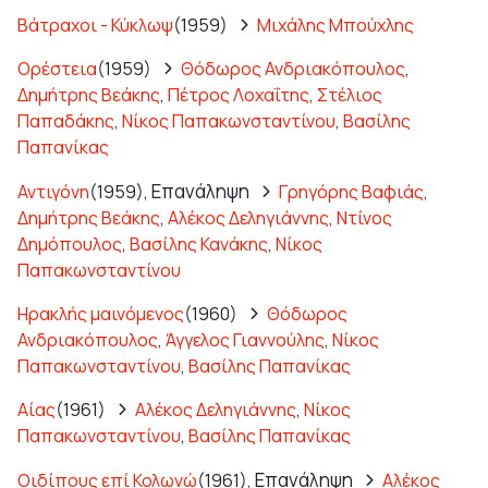
Βάτραχοι - Κύκλωψ
(1959)
Μιχάλης Μπούχλης
Ορέστεια
(1959)
Θόδωρος Ανδριακόπουλος
,
Δημήτρης Βεάκης
,
Πέτρος Λοχαΐτης
,
Στέλιος
Παπαδάκης
,
Νίκος Παπακωνσταντίνου
,
Βασίλης
Παπανίκας
Επανάληψη
Αντιγόνη
(1959),
Γρηγόρης Βαφιάς
,
Δημήτρης Βεάκης
,
Αλέκος Δεληγιάννης
,
Ντίνος
Δημόπουλος
,
Βασίλης Κανάκης
,
Νίκος
Παπακωνσταντίνου
Ηρακλής μαινόμενος
(1960)
Θόδωρος
Ανδριακόπουλος
,
Άγγελος Γιαννούλης
,
Νίκος
Παπακωνσταντίνου
,
Βασίλης Παπανίκας
Αίας
(1961)
Αλέκος Δεληγιάννης
,
Νίκος
Παπακωνσταντίνου
,
Βασίλης Παπανίκας
Επανάληψη
Οιδίπους επί Κολωνώ
(1961),
Αλέκος