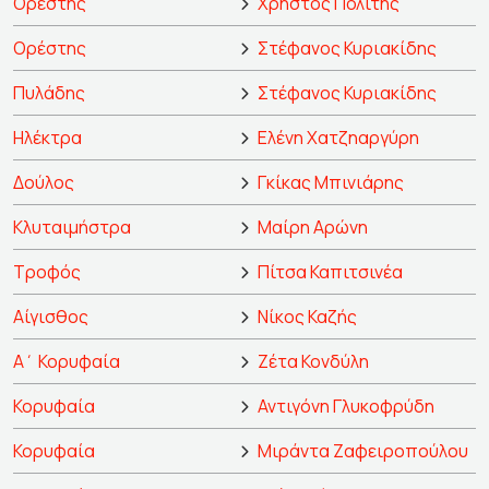
Ορέστης
Χρήστος Πολίτης
Ορέστης
Στέφανος Κυριακίδης
Πυλάδης
Στέφανος Κυριακίδης
Ηλέκτρα
Ελένη Χατζηαργύρη
Δούλος
Γκίκας Μπινιάρης
Κλυταιμήστρα
Μαίρη Αρώνη
Τροφός
Πίτσα Καπιτσινέα
Αίγισθος
Νίκος Καζής
Α΄ Κορυφαία
Ζέτα Κονδύλη
Κορυφαία
Αντιγόνη Γλυκοφρύδη
Κορυφαία
Μιράντα Ζαφειροπούλου