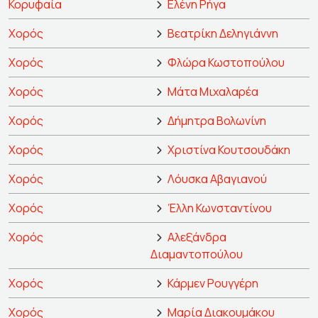
Κορυφαία
Ελένη Ρήγα
Χορός
Βεατρίκη Δεληγιάννη
Χορός
Φλώρα Κωστοπούλου
Χορός
Μάτα Μιχαλαρέα
Χορός
Δήμητρα Βολωνίνη
Χορός
Χριστίνα Κουτσουδάκη
Χορός
Λόυσκα Αβαγιανού
Χορός
Έλλη Κωνσταντίνου
Χορός
Αλεξάνδρα
Διαμαντοπούλου
Χορός
Κάρμεν Ρουγγέρη
Χορός
Μαρία Διακουμάκου