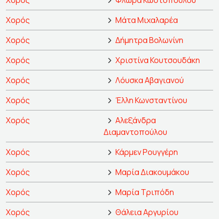
Χορός
Φλώρα Κωστοπούλου
Χορός
Μάτα Μιχαλαρέα
Χορός
Δήμητρα Βολωνίνη
Χορός
Χριστίνα Κουτσουδάκη
Χορός
Λόυσκα Αβαγιανού
Χορός
Έλλη Κωνσταντίνου
Χορός
Αλεξάνδρα
Διαμαντοπούλου
Χορός
Κάρμεν Ρουγγέρη
Χορός
Μαρία Διακουμάκου
Χορός
Μαρία Τριπόδη
Χορός
Θάλεια Αργυρίου