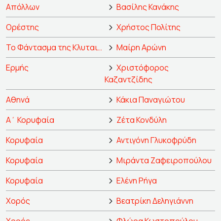
Απόλλων
Βασίλης Κανάκης
Ορέστης
Χρήστος Πολίτης
Το Φάντασμα της Κλυταιμήστρας
Μαίρη Αρώνη
Ερμής
Χριστόφορος
Καζαντζίδης
Αθηνά
Κάκια Παναγιώτου
Α΄ Κορυφαία
Ζέτα Κονδύλη
Κορυφαία
Αντιγόνη Γλυκοφρύδη
Κορυφαία
Μιράντα Ζαφειροπούλου
Κορυφαία
Ελένη Ρήγα
Χορός
Βεατρίκη Δεληγιάννη