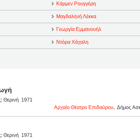
Κάρμεν Ρουγγέρη
Μαγδαληνή Λέκκα
Γεωργία Εμμανουήλ
Ντόρα Χάχαλη
ωγή
ς:
Θερινή 1971
Αρχαίο Θέατρο Επιδαύρου
,
Δήμος Ασκ
ς:
Θερινή 1971