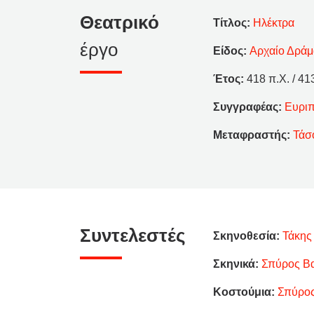
Θεατρικό
Τίτλος:
Ηλέκτρα
έργο
Είδος:
Αρχαίο Δρά
Έτος:
418 π.Χ. / 41
Συγγραφέας:
Ευριπ
Μεταφραστής:
Τάσ
Συντελεστές
Σκηνοθεσία:
Τάκης
Σκηνικά:
Σπύρος Βα
Κοστούμια:
Σπύρος