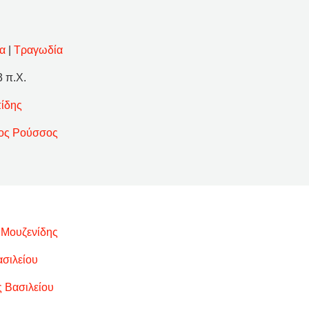
μα
|
Τραγωδία
3 π.Χ.
ίδης
ος Ρούσσος
 Μουζενίδης
σιλείου
 Βασιλείου