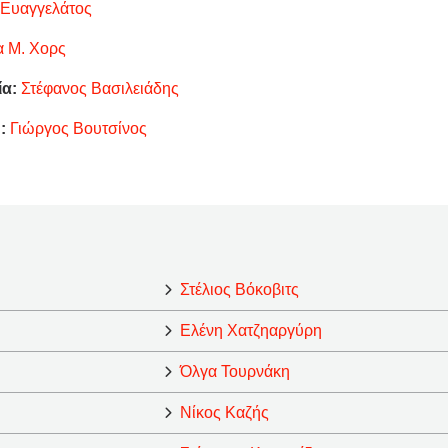
 Ευαγγελάτος
α Μ. Χορς
ία:
Στέφανος Βασιλειάδης
:
Γιώργος Βουτσίνος
Στέλιος Βόκοβιτς
Ελένη Χατζηαργύρη
Όλγα Τουρνάκη
Νίκος Καζής