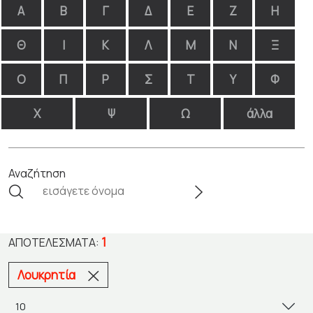
Α
Β
Γ
Δ
Ε
Ζ
Η
Θ
Ι
Κ
Λ
Μ
Ν
Ξ
Ο
Π
Ρ
Σ
Τ
Υ
Φ
Χ
Ψ
Ω
άλλα
Αναζήτηση
1
ΑΠΟΤΕΛΈΣΜΑΤΑ:
Λουκρητία