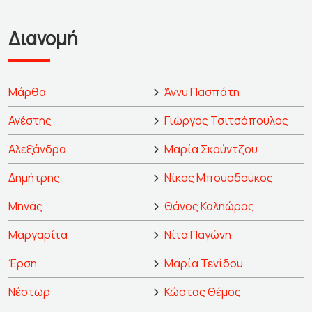
Διανομή
Μάρθα
Άννυ Πασπάτη
Ανέστης
Γιώργος Τσιτσόπουλος
Αλεξάνδρα
Μαρία Σκούντζου
Δημήτρης
Νίκος Μπουσδούκος
Μηνάς
Θάνος Καληώρας
Μαργαρίτα
Νίτα Παγώνη
Έρση
Μαρία Τενίδου
Νέστωρ
Κώστας Θέμος