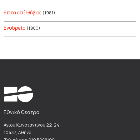
Επτά επί Θήβας
(1981)
Ενυδρείο
(1980)
Εθνικό Θέατρο
Αγίου Κωνσταντίνου 22-24
10437, Αθήνα
Τηλ. κέντρο 210 5288100