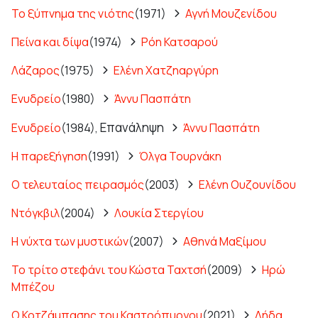
Το ξύπνημα της νιότης
(1971)
Αγνή Μουζενίδου
Πείνα και δίψα
(1974)
Ρόη Κατσαρού
Λάζαρος
(1975)
Ελένη Χατζηαργύρη
Ενυδρείο
(1980)
Άννυ Πασπάτη
Επανάληψη
Ενυδρείο
(1984),
Άννυ Πασπάτη
Η παρεξήγηση
(1991)
Όλγα Τουρνάκη
Ο τελευταίος πειρασμός
(2003)
Ελένη Ουζουνίδου
Ντόγκβιλ
(2004)
Λουκία Στεργίου
Η νύχτα των μυστικών
(2007)
Αθηνά Μαξίμου
Το τρίτο στεφάνι του Κώστα Ταχτσή
(2009)
Ηρώ
Μπέζου
Ο Κοτζάμπασης του Καστρόπυργου
(2021)
Λήδα