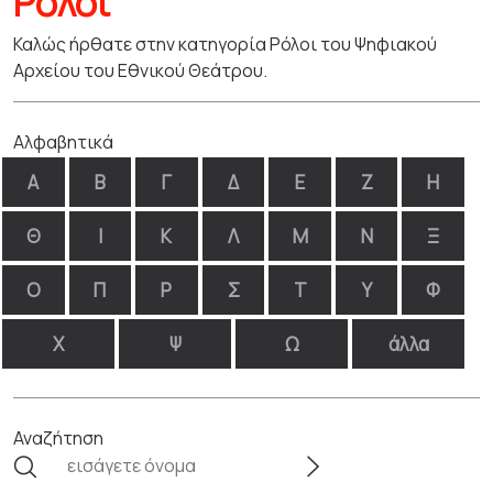
Ρόλοι
Καλώς ήρθατε στην κατηγορία Ρόλοι του Ψηφιακού
Αρχείου του Εθνικού Θεάτρου.
Αλφαβητικά
Α
Β
Γ
Δ
Ε
Ζ
Η
Θ
Ι
Κ
Λ
Μ
Ν
Ξ
Ο
Π
Ρ
Σ
Τ
Υ
Φ
Χ
Ψ
Ω
άλλα
Αναζήτηση