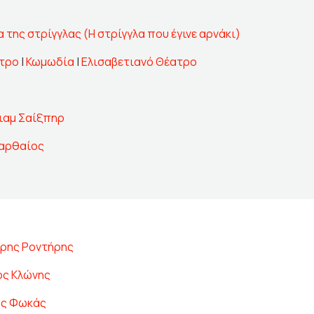
 της στρίγγλας (Η στρίγγλα που έγινε αρνάκι)
ατρο
|
Κωμωδία
|
Ελισαβετιανό Θέατρο
ιαμ Σαίξπηρ
Καρθαίος
ρης Ροντήρης
ος Κλώνης
ης Φωκάς