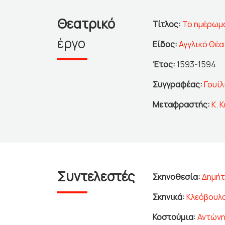
Θεατρικό
Τίτλος:
Το ημέρωμα
έργο
Είδος:
Αγγλικό Θέ
Έτος:
1593-1594
Συγγραφέας:
Γουίλ
Μεταφραστής:
Κ. 
Συντελεστές
Σκηνοθεσία:
Δημήτ
Σκηνικά:
Κλεόβουλ
Κοστούμια:
Αντών