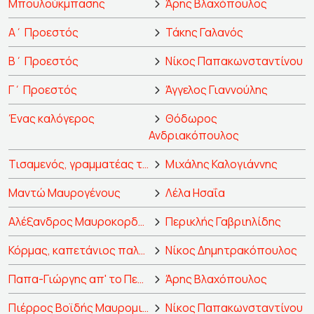
Μπουλούκμπασης
Άρης Βλαχόπουλος
Α΄ Προεστός
Τάκης Γαλανός
Β΄ Προεστός
Νίκος Παπακωνσταντίνου
Γ΄ Προεστός
Άγγελος Γιαννούλης
Ένας καλόγερος
Θόδωρος
Ανδριακόπουλος
Τισαμενός, γραμματέας του Φλέσσα
Μιχάλης Καλογιάννης
Μαντώ Μαυρογένους
Λέλα Ησαΐα
Αλέξανδρος Μαυροκορδάτος
Περικλής Γαβριηλίδης
Κόρμας, καπετάνιος παληκαριών
Νίκος Δημητρακόπουλος
Παπα-Γιώργης απ' το Περθώρι
Άρης Βλαχόπουλος
Πιέρρος Βοϊδής Μαυρομιχάλης
Νίκος Παπακωνσταντίνου