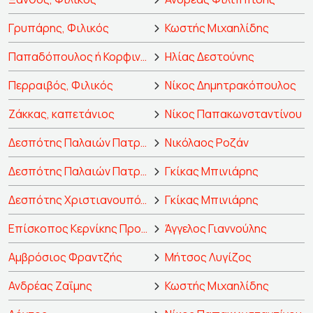
Γρυπάρης, Φιλικός
Κωστής Μιχαηλίδης
Παπαδόπουλος ή Κορφινός, αρχηγός στις Ρούσσικες κανονιοφόρες στο Δούναβη
Ηλίας Δεστούνης
Περραιβός, Φιλικός
Νίκος Δημητρακόπουλος
Ζάκκας, καπετάνιος
Νίκος Παπακωνσταντίνου
Δεσπότης Παλαιών Πατρών Γερμανός
Νικόλαος Ροζάν
Δεσπότης Παλαιών Πατρών Γερμανός
Γκίκας Μπινιάρης
Δεσπότης Χριστιανουπόλεως
Γκίκας Μπινιάρης
Επίσκοπος Κερνίκης Προκόπιος
Άγγελος Γιαννούλης
Αμβρόσιος Φραντζής
Μήτσος Λυγίζος
Ανδρέας Ζαΐμης
Κωστής Μιχαηλίδης