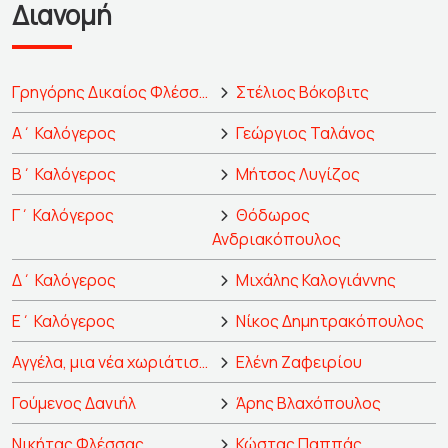
Διανομή
Γρηγόρης Δικαίος Φλέσσας, ο Παπαφλέσσας
Στέλιος Βόκοβιτς
Α΄ Καλόγερος
Γεώργιος Ταλάνος
Β΄ Καλόγερος
Μήτσος Λυγίζος
Γ΄ Καλόγερος
Θόδωρος
Ανδριακόπουλος
Δ΄ Καλόγερος
Μιχάλης Καλογιάννης
Ε΄ Καλόγερος
Νίκος Δημητρακόπουλος
Αγγέλα, μια νέα χωριάτισσα
Ελένη Ζαφειρίου
Γούμενος Δανιήλ
Άρης Βλαχόπουλος
Νικήτας Φλέσσας
Κώστας Παππάς