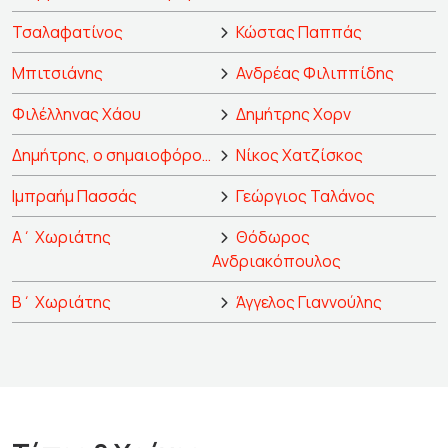
Τσαλαφατίνος
Κώστας Παππάς
Μπιτσιάνης
Ανδρέας Φιλιππίδης
Φιλέλληνας Χάου
Δημήτρης Χορν
Δημήτρης, ο σημαιοφόρος απ' τη Χίο
Νίκος Χατζίσκος
Ιμπραήμ Πασσάς
Γεώργιος Ταλάνος
Α΄ Χωριάτης
Θόδωρος
Ανδριακόπουλος
Β΄ Χωριάτης
Άγγελος Γιαννούλης