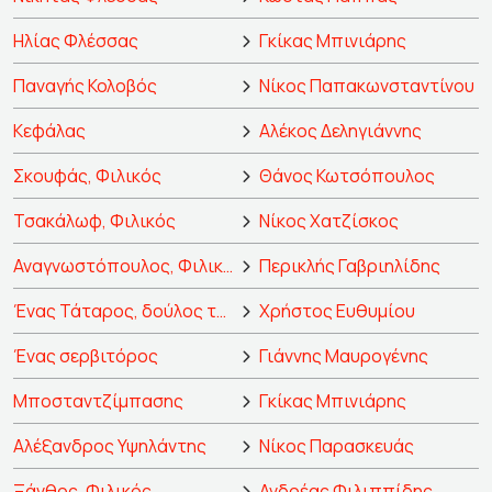
Ηλίας Φλέσσας
Γκίκας Μπινιάρης
Παναγής Κολοβός
Νίκος Παπακωνσταντίνου
Κεφάλας
Αλέκος Δεληγιάννης
Σκουφάς, Φιλικός
Θάνος Κωτσόπουλος
Τσακάλωφ, Φιλικός
Νίκος Χατζίσκος
Αναγνωστόπουλος, Φιλικός
Περικλής Γαβριηλίδης
Ένας Τάταρος, δούλος του Παπαφλέσσα
Χρήστος Ευθυμίου
Ένας σερβιτόρος
Γιάννης Μαυρογένης
Μποσταντζίμπασης
Γκίκας Μπινιάρης
Αλέξανδρος Υψηλάντης
Νίκος Παρασκευάς
Ξάνθος, Φιλικός
Ανδρέας Φιλιππίδης