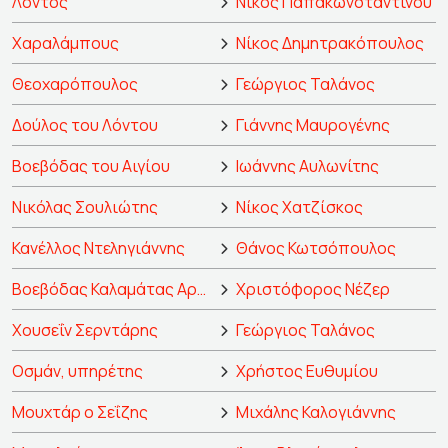
Λόντος
Νίκος Παπακωνσταντίνου
Χαραλάμπους
Νίκος Δημητρακόπουλος
Θεοχαρόπουλος
Γεώργιος Ταλάνος
Δούλος του Λόντου
Γιάννης Μαυρογένης
Βοεβόδας του Αιγίου
Ιωάννης Αυλωνίτης
Νικόλας Σουλιώτης
Νίκος Χατζίσκος
Κανέλλος Ντεληγιάννης
Θάνος Κωτσόπουλος
Βοεβόδας Καλαμάτας Αρναούτογλου
Χριστόφορος Νέζερ
Χουσεΐν Σερντάρης
Γεώργιος Ταλάνος
Οσμάν, υπηρέτης
Χρήστος Ευθυμίου
Μουχτάρ ο Σεΐζης
Μιχάλης Καλογιάννης