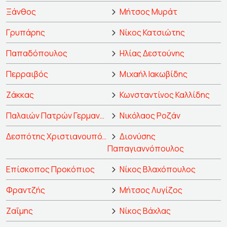
Ξάνθος
Μήτσος Μυράτ
Γρυπάρης
Νίκος Κατσιώτης
Παπαδόπουλος
Ηλίας Δεστούνης
Περραιβός
Μιχαήλ Ιακωβίδης
Ζάκκας
Κωνσταντίνος Καλλίδης
Παλαιών Πατρών Γερμανός
Νικόλαος Ροζάν
Δεσπότης Χριστιανουπόλεως
Διονύσης
Παπαγιαννόπουλος
Επίσκοπος Προκόπιος
Νίκος Βλαχόπουλος
Φραντζής
Μήτσος Λυγίζος
Ζαΐμης
Νίκος Βάχλας