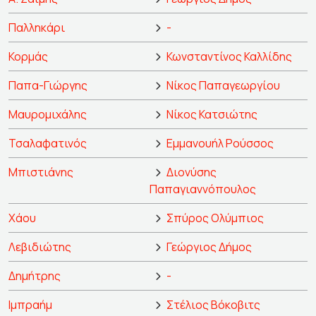
Παλληκάρι
-
Κορμάς
Κωνσταντίνος Καλλίδης
Παπα-Γιώργης
Νίκος Παπαγεωργίου
Μαυρομιχάλης
Νίκος Κατσιώτης
Τσαλαφατινός
Εμμανουήλ Ρούσσος
Μπιστιάνης
Διονύσης
Παπαγιαννόπουλος
Χάου
Σπύρος Ολύμπιος
Λεβιδιώτης
Γεώργιος Δήμος
Δημήτρης
-
Ιμπραήμ
Στέλιος Βόκοβιτς