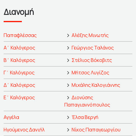
Διανομή
Παπαφλέσσας
Αλέξης Μινωτής
Α΄ Καλόγερος
Γεώργιος Ταλάνος
Β΄ Καλόγερος
Στέλιος Βόκοβιτς
Γ΄ Καλόγερος
Μήτσος Λυγίζος
Δ΄ Καλόγερος
Μιχάλης Καλογιάννης
Ε΄ Καλόγερος
Διονύσης
Παπαγιαννόπουλος
Αγγέλα
Έλσα Βεργή
Ηγούμενος Δανιήλ
Νίκος Παπαγεωργίου