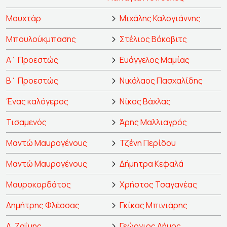
Μουχτάρ
Μιχάλης Καλογιάννης
Μπουλούκμπασης
Στέλιος Βόκοβιτς
Α΄ Προεστώς
Ευάγγελος Μαμίας
Β΄ Προεστώς
Νικόλαος Πασχαλίδης
Ένας καλόγερος
Νίκος Βάχλας
Τισαμενός
Άρης Μαλλιαγρός
Μαντώ Μαυρογένους
Τζένη Περίδου
Μαντώ Μαυρογένους
Δήμητρα Κεφαλά
Μαυροκορδάτος
Χρήστος Τσαγανέας
Δημήτρης Φλέσσας
Γκίκας Μπινιάρης
Α. Ζαΐμης
Γεώργιος Δήμος