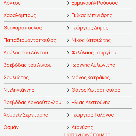
Λόντος
Εμμανουήλ Ρούσσος
Χαραλάμπους
Γκίκας Μπινιάρης
Θεοχαρόπουλος
Γεώργιος Δήμος
Παπαδιαμαντόπουλος
Νίκος Κατσιώτης
Δούλος του Λόντου
Φιλόλαος Γεωργίου
Βοεβόδας του Αιγίου
Ιωάννης Αυλωνίτης
Σουλιώτης
Μάνος Κατράκης
Ντεληγιάννης
Θάνος Κωτσόπουλος
Βοεβόδας Αρναούτογλου
Ηλίας Δεστούνης
Χουσεΐν Σερντάρης
Γεώργιος Ταλάνος
Οσμάν
Διονύσης
Παπαγιαννόπουλος