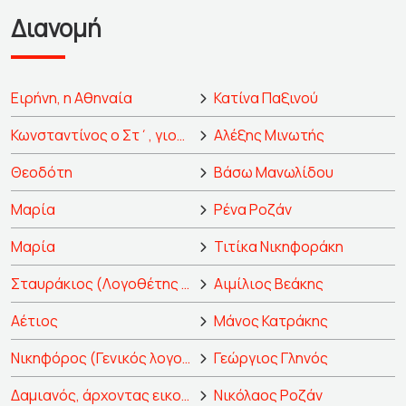
Διανομή
Ειρήνη, η Αθηναία
Κατίνα Παξινού
Κωνσταντίνος ο Στ΄, γιος της
Αλέξης Μινωτής
Θεοδότη
Βάσω Μανωλίδου
Μαρία
Ρένα Ροζάν
Μαρία
Τιτίκα Νικηφοράκη
Σταυράκιος (Λογοθέτης "του δρόμου")
Αιμίλιος Βεάκης
Αέτιος
Μάνος Κατράκης
Νικηφόρος (Γενικός λογοθέτης, αργότερα Νικηφόρος ο Α΄)
Γεώργιος Γληνός
Δαμιανός, άρχοντας εικονομάχος
Νικόλαος Ροζάν