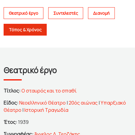
Θεατρικό έργο
Συντελεστές
Διανομή
Τόπος & Χρόνος
Θεατρικό έργο
Τίτλος:
Ο σταυρός και το σπαθί
Είδος:
Νεοελληνικό Θέατρο
|
20ός αιώνας
|
Υπαρξιακό
Θέατρο
|
Ιστορική Τραγωδία
Έτος:
1939
Συγγραφέας:
Άγγελος Δ. Τερζάκης