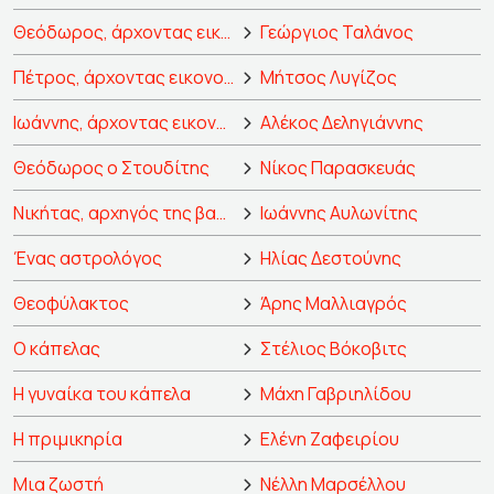
Θεόδωρος, άρχοντας εικονομάχος
Γεώργιος Ταλάνος
Πέτρος, άρχοντας εικονομάχος
Μήτσος Λυγίζος
Ιωάννης, άρχοντας εικονομάχος
Αλέκος Δεληγιάννης
Θεόδωρος ο Στουδίτης
Νίκος Παρασκευάς
Νικήτας, αρχηγός της βασιλικής φρουράς
Ιωάννης Αυλωνίτης
Ένας αστρολόγος
Ηλίας Δεστούνης
Θεοφύλακτος
Άρης Μαλλιαγρός
Ο κάπελας
Στέλιος Βόκοβιτς
Η γυναίκα του κάπελα
Μάχη Γαβριηλίδου
Η πριμικηρία
Ελένη Ζαφειρίου
Μια ζωστή
Νέλλη Μαρσέλλου