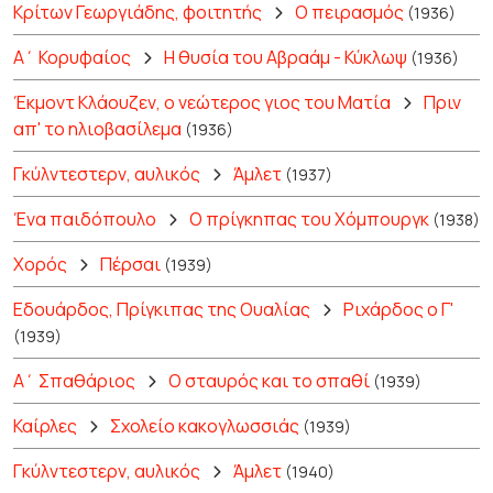
Κρίτων Γεωργιάδης, φοιτητής
Ο πειρασμός
(1936)
Α΄ Κορυφαίος
Η θυσία του Αβραάμ - Κύκλωψ
(1936)
Έκμοντ Κλάουζεν, ο νεώτερος γιος του Ματία
Πριν
απ' το ηλιοβασίλεμα
(1936)
Γκύλντεστερν, αυλικός
Άμλετ
(1937)
Ένα παιδόπουλο
Ο πρίγκηπας του Χόμπουργκ
(1938)
Χορός
Πέρσαι
(1939)
Εδουάρδος, Πρίγκιπας της Ουαλίας
Ριχάρδος ο Γ'
(1939)
Α΄ Σπαθάριος
Ο σταυρός και το σπαθί
(1939)
Καίρλες
Σχολείο κακογλωσσιάς
(1939)
Γκύλντεστερν, αυλικός
Άμλετ
(1940)