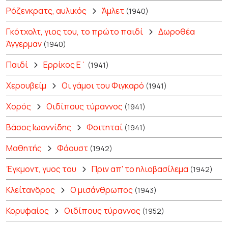
Ρόζενκρατς, αυλικός
Άμλετ
(1940)
Γκότχολτ, γιος του, το πρώτο παιδί
Δωροθέα
Άγγερμαν
(1940)
Παιδί
Ερρίκος Ε΄
(1941)
Χερουβείμ
Οι γάμοι του Φιγκαρό
(1941)
Χορός
Οιδίπους τύραννος
(1941)
Βάσος Ιωαννίδης
Φοιτηταί
(1941)
Μαθητής
Φάουστ
(1942)
Έγκμοντ, γυος του
Πριν απ' το ηλιοβασίλεμα
(1942)
Κλείτανδρος
Ο μισάνθρωπος
(1943)
Κορυφαίος
Οιδίπους τύραννος
(1952)