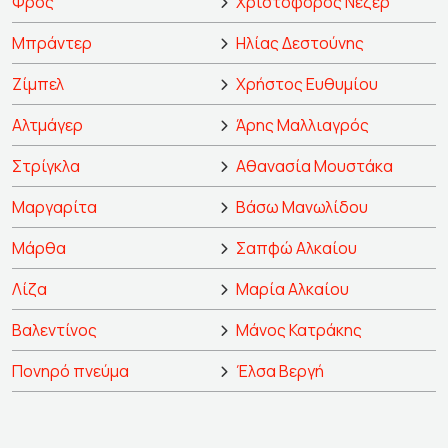
Φρος
Χριστόφορος Νέζερ
Μπράντερ
Ηλίας Δεστούνης
Ζίμπελ
Χρήστος Ευθυμίου
Αλτμάγερ
Άρης Μαλλιαγρός
Στρίγκλα
Αθανασία Μουστάκα
Μαργαρίτα
Βάσω Μανωλίδου
Μάρθα
Σαπφώ Αλκαίου
Λίζα
Μαρία Αλκαίου
Βαλεντίνος
Μάνος Κατράκης
Πονηρό πνεύμα
Έλσα Βεργή