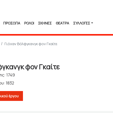
ΠΡΟΣΩΠΑ
ΡΟΛΟΙ
ΣΚΗΝΕΣ
ΘΕΑΤΡΑ
ΣΥΛΛΟΓΈΣ
Γιόχαν Βόλφγκανγκ φον Γκαίτε
φγκανγκ φον Γκαίτε
ης: 1749
υ: 1832
ικού έργου