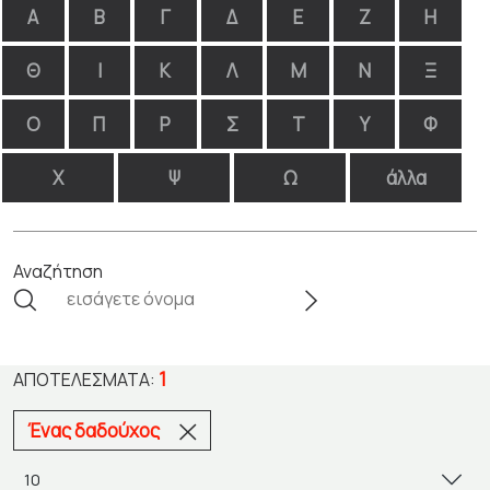
Α
Β
Γ
Δ
Ε
Ζ
Η
Θ
Ι
Κ
Λ
Μ
Ν
Ξ
Ο
Π
Ρ
Σ
Τ
Υ
Φ
Χ
Ψ
Ω
άλλα
Αναζήτηση
1
ΑΠΟΤΕΛΈΣΜΑΤΑ:
Ένας δαδούχος