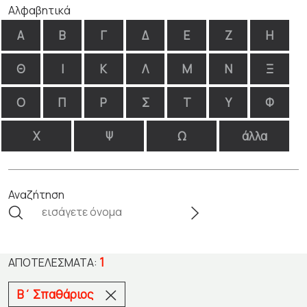
Αλφαβητικά
Α
Β
Γ
Δ
Ε
Ζ
Η
Θ
Ι
Κ
Λ
Μ
Ν
Ξ
Ο
Π
Ρ
Σ
Τ
Υ
Φ
Χ
Ψ
Ω
άλλα
Αναζήτηση
1
ΑΠΟΤΕΛΈΣΜΑΤΑ:
Β΄ Σπαθάριος