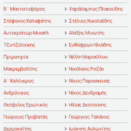
Β΄ Μαντατοφόρος
Χαράλαμπος Πλακούδης
Στέφανος Καλαφάτης
Στέλιος Νικολαΐδης
Αυτοκράτωρ Μιχαήλ
Αλέξης Μινωτής
Τζιντζιλούκης
Ευθύφρων Ηλιάδης
Πριμικηρία
Νέλλη Μαρσέλλου
Μακρεμβολίτης
Νικόλαος Ροζάν
Α΄ Καλόγερος
Νίκος Παρασκευάς
Ανδρόνικος
Νίκος Δενδραμής
Θεόφιλος Ερωτικός
Ηλίας Δεστούνης
Γεώργιος Προβατάς
Γεώργιος Ταλάνος
Δερμοκαΐτης
Ιωάννης Αυλωνίτης