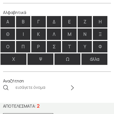
Αλφαβητικά
Α
Β
Γ
Δ
Ε
Ζ
Η
Θ
Ι
Κ
Λ
Μ
Ν
Ξ
Ο
Π
Ρ
Σ
Τ
Υ
Φ
Χ
Ψ
Ω
άλλα
Αναζήτηση
2
ΑΠΟΤΕΛΈΣΜΑΤΑ: