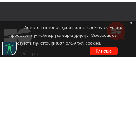
x
Αυτός ο ιστότοπος χρησιμοποιεί cookies για να σας
προσφέρει την καλύτερη εμπειρία χρήσης. Θεωρούμε ότι
αποδέχεστε την αποθήκευση όλων των cookies.
Κλείσιμο
Εθνικό Θέατρο
Αγίου Κωνσταντίνου 22-24
10437, Αθήνα
Τηλ. κέντρο 210 5288100
archive@n-t.gr
Εφαρμογές
Εικονική περιήγηση κοστουμιών