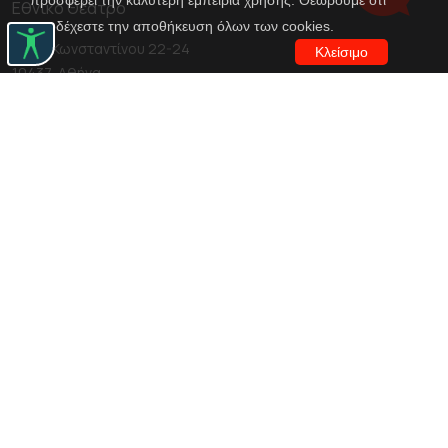
προσφέρει την καλύτερη εμπειρία χρήσης. Θεωρούμε ότι
Εθνικό Θέατρο
αποδέχεστε την αποθήκευση όλων των cookies.
Αγίου Κωνσταντίνου 22-24
Κλείσιμο
10437, Αθήνα
Τηλ. κέντρο 210 5288100
archive@n-t.gr
Εφαρμογές
Εικονική περιήγηση κοστουμιών
Εικονική ξενάγηση
Travel Through Theatre
Χρηματοδότηση