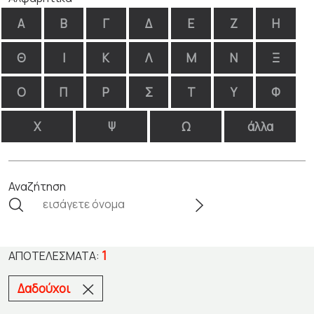
Α
Β
Γ
Δ
Ε
Ζ
Η
Θ
Ι
Κ
Λ
Μ
Ν
Ξ
Ο
Π
Ρ
Σ
Τ
Υ
Φ
Χ
Ψ
Ω
άλλα
Αναζήτηση
1
ΑΠΟΤΕΛΈΣΜΑΤΑ:
Δαδούχοι