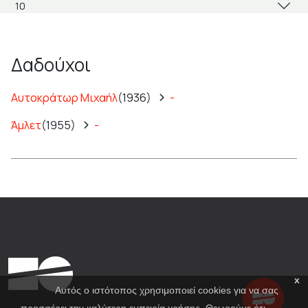
Δαδούχοι
Αυτοκράτωρ Μιχαήλ
(1936)
-
Άμλετ
(1955)
-
x
Αυτός ο ιστότοπος χρησιμοποιεί cookies για να σας