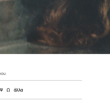
ρου.
Ψ
Ω
άλλα