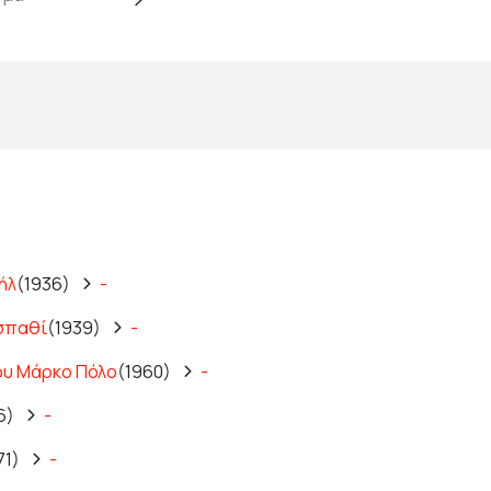
ήλ
(1936)
-
 σπαθί
(1939)
-
ου Μάρκο Πόλο
(1960)
-
6)
-
71)
-