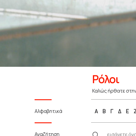
Ρόλοι
Καλώς ήρθατε στην
Αλφαβητικά
Α
Β
Γ
Δ
Ε
Αναζήτηση