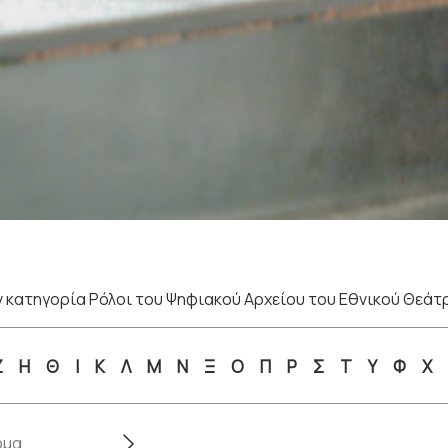
 κατηγορία Ρόλοι του Ψηφιακού Αρχείου του Εθνικού Θεάτ
Ζ
Η
Θ
Ι
Κ
Λ
Μ
Ν
Ξ
Ο
Π
Ρ
Σ
Τ
Υ
Φ
Χ