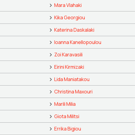
Mara Vlahaki
Kika Georgiou
Katerina Daskalaki
Ioanna Kanellopoulou
Zoi Karavasili
Eirini Kirmizaki
Lida Maniatakou
Christina Maxouri
Marili Milia
Giota Militsi
Errika Bigiou