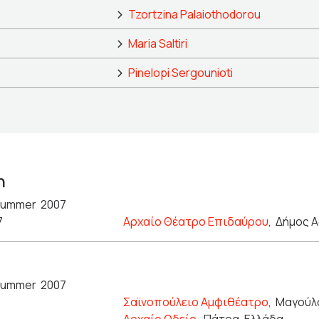
Tzortzina Palaiothodorou
Maria Saltiri
Pinelopi Sergounioti
n
ummer 2007
7
Αρχαίο Θέατρο Επιδαύρου
,
Δήμος Α
ummer 2007
Σαϊνοπούλειο Αμφιθέατρο
,
Μαγούλα