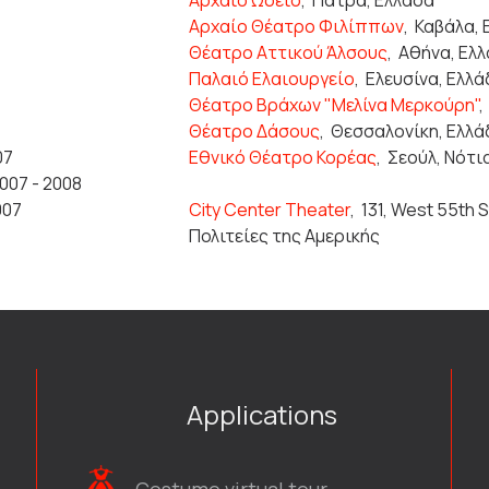
Αρχαίο Ωδείο
,
Πάτρα, Ελλάδα
Αρχαίο Θέατρο Φιλίππων
,
Καβάλα, 
Θέατρο Αττικού Άλσους
,
Αθήνα, Ελ
Παλαιό Ελαιουργείο
,
Ελευσίνα, Ελλά
Θέατρο Βράχων "Μελίνα Μερκούρη"
Θέατρο Δάσους
,
Θεσσαλονίκη, Ελλά
07
Εθνικό Θέατρο Κορέας
,
Σεούλ, Νότι
007 - 2008
007
City Center Theater
,
131, West 55th 
Πολιτείες της Αμερικής
Applications