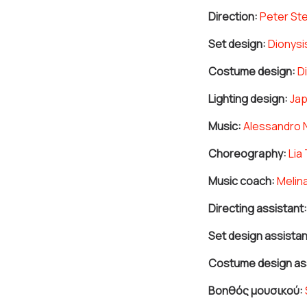
Direction:
Peter Ste
Set design:
Dionysi
Costume design:
D
Lighting design:
Ja
Music:
Alessandro N
Choreography:
Lia
Music coach:
Melin
Directing assistant:
Set design assistan
Costume design ass
Βοηθός μουσικού: