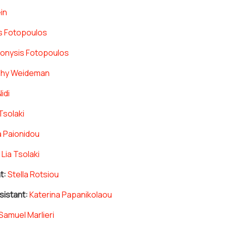
in
s Fotopoulos
ionysis Fotopoulos
phy Weideman
idi
 Tsolaki
a Paionidou
Lia Tsolaki
t:
Stella Rotsiou
istant:
Katerina Papanikolaou
Samuel Marlieri