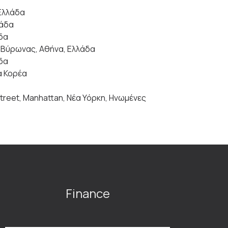
Ελλάδα
λάδα
δα
,
Βύρωνας, Αθήνα, Ελλάδα
δα
α Κορέα
Street, Manhattan, Νέα Υόρκη, Ηνωμένες
Finance