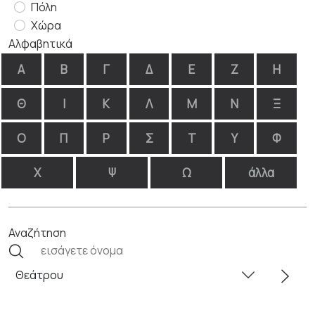
Πόλη
Χώρα
Αλφαβητικά
Α
Β
Γ
Δ
Ε
Ζ
Η
Θ
Ι
Κ
Λ
Μ
Ν
Ξ
Ο
Π
Ρ
Σ
Τ
Υ
Φ
Χ
Ψ
Ω
άλλα
Αναζήτηση