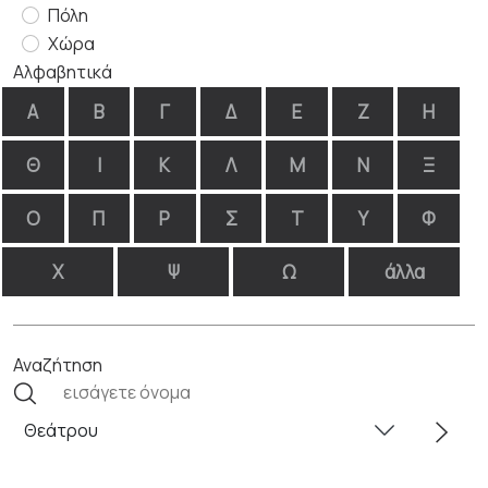
Πόλη
Χώρα
Αλφαβητικά
Α
Β
Γ
Δ
Ε
Ζ
Η
Θ
Ι
Κ
Λ
Μ
Ν
Ξ
Ο
Π
Ρ
Σ
Τ
Υ
Φ
Χ
Ψ
Ω
άλλα
Αναζήτηση