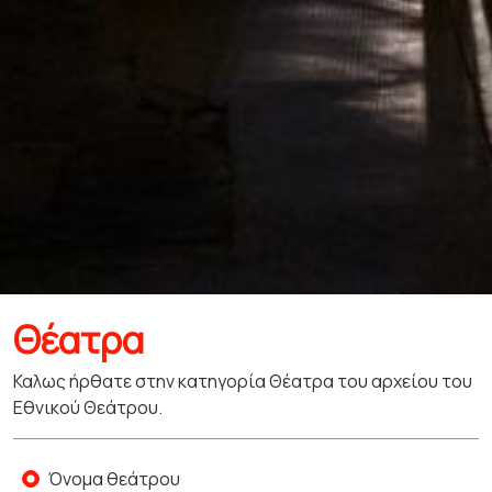
Θέατρα
Καλως ήρθατε στην κατηγορία Θέατρα του αρχείου του
Εθνικού Θεάτρου.
Όνομα θεάτρου