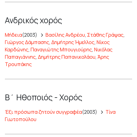
Ανδρικός χορός
Μήδεια
(2003)
Βασίλης Ανδρέου
,
Στάθης Γράψας
,
Γιώργος Δάμπασης
,
Δημήτρης Ήμελλος
,
Νίκος
Καρδώνης
,
Παναγιώτης Μπουγιούρης
,
Νικόλας
Παπαγιάννης
,
Δημήτρης Παπανικολάου
,
Άρης
Τρουπάκης
Β΄ Ηθοποιός - Χορός
Έξι πρόσωπα ζητούν συγγραφέα
(2003)
Τίνα
Γιωτοπούλου