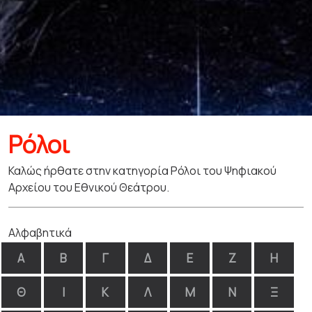
Ρόλοι
Καλώς ήρθατε στην κατηγορία Ρόλοι του Ψηφιακού
Αρχείου του Εθνικού Θεάτρου.
Αλφαβητικά
Α
Β
Γ
Δ
Ε
Ζ
Η
Θ
Ι
Κ
Λ
Μ
Ν
Ξ