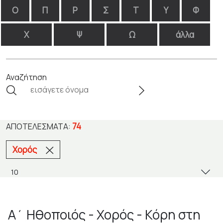
Ο
Π
Ρ
Σ
Τ
Υ
Φ
Χ
Ψ
Ω
άλλα
Αναζήτηση
74
ΑΠΟΤΕΛΈΣΜΑΤΑ:
Χορός
Α΄ Ηθοποιός - Χορός - Κόρη στη