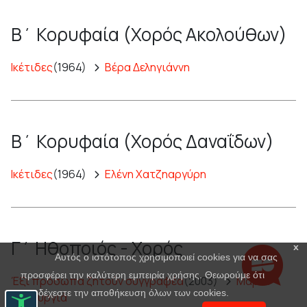
Β΄ Κορυφαία (Χορός Ακολούθων)
Ικέτιδες
(1964)
Βέρα Δεληγιάννη
Β΄ Κορυφαία (Χορός Δαναΐδων)
Ικέτιδες
(1964)
Ελένη Χατζηαργύρη
Γ΄ Ηθοποιός - Χορός
x
Αυτός ο ιστότοπος χρησιμοποιεί cookies για να σας
προσφέρει την καλύτερη εμπειρία χρήσης. Θεωρούμε ότι
Έξι πρόσωπα ζητούν συγγραφέα
(2003)
Μαρία
αποδέχεστε την αποθήκευση όλων των cookies.
Πανουργιά