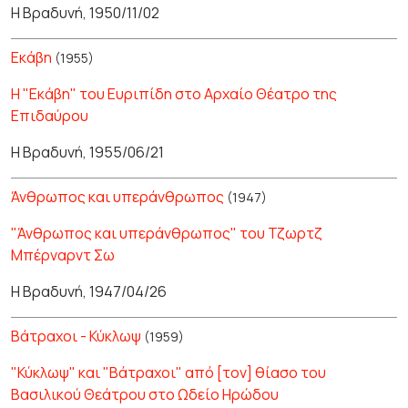
Η Βραδυνή, 1950/11/02
Εκάβη
(1955)
Η "Εκάβη" του Ευριπίδη στο Αρχαίο Θέατρο της
Επιδαύρου
Η Βραδυνή, 1955/06/21
Άνθρωπος και υπεράνθρωπος
(1947)
"Άνθρωπος και υπεράνθρωπος" του Τζωρτζ
Μπέρναρντ Σω
Η Βραδυνή, 1947/04/26
Βάτραχοι - Κύκλωψ
(1959)
"Κύκλωψ" και "Βάτραχοι" από [τον] θίασο του
Βασιλικού Θεάτρου στο Ωδείο Ηρώδου