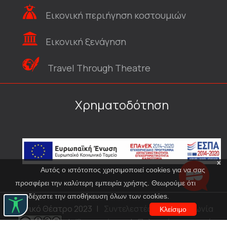
Εικονική περιήγηση κοστουμιών
Εικονική ξενάγηση
Travel Through Theatre
Χρηματοδότηση
x
Αυτός ο ιστότοπος χρησιμοποιεί cookies για να σας
προσφέρει την καλύτερη εμπειρία χρήσης. Θεωρούμε ότι
αποδέχεστε την αποθήκευση όλων των cookies.
© Εθνικό Θέατρο 2023
|
Συντελεστές
|
Επικοινωνία
Κλείσιμο
|
Όροι χρήσης
|
Πολιτική προστασίας