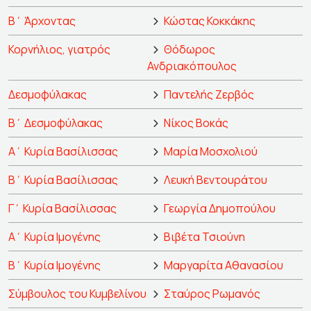
Β΄ Άρχοντας
Κώστας Κοκκάκης
Κορνήλιος, γιατρός
Θόδωρος
Ανδριακόπουλος
Δεσμοφύλακας
Παντελής Ζερβός
Β΄ Δεσμοφύλακας
Νίκος Βοκάς
Α΄ Κυρία Βασίλισσας
Μαρία Μοσχολιού
Β΄ Κυρία Βασίλισσας
Λευκή Βεντουράτου
Γ΄ Κυρία Βασίλισσας
Γεωργία Δημοπούλου
Α΄ Κυρία Ιμογένης
Βιβέτα Τσιούνη
Β΄ Κυρία Ιμογένης
Μαργαρίτα Αθανασίου
Σύμβουλος του Κυμβελίνου
Σταύρος Ρωμανός