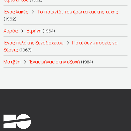
Ένας λακές
Το παιχνίδι του έρωτα και της τύχης
(1962)
Χορός
Ειρήνη
(1964)
Ένας πελάτης ξενοδοχείου
Ποτέ δεν μπορείς να
ξέρεις
(1967)
Ματβέη
Ένας μήνας στην εξοχή
(1984)