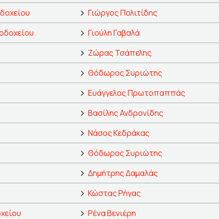
οδοχείου
Γιώργος Πολιτίδης
νοδοχείου
Γιούλη Γαβαλά
Ζώρας Τσάπελης
Θόδωρος Συριώτης
Ευάγγελος Πρωτοπαππάς
Βασίλης Ανδρονίδης
Νάσος Κεδράκας
Θόδωρος Συριώτης
Δημήτρης Δαμαλάς
Κώστας Ρήγας
οχείου
Ρένα Βενιέρη