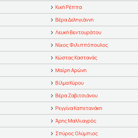
Κική Ρέππα
Βέρα Δεληγιάννη
Λευκή Βεντουράτου
Νίκος Φιλιππόπουλος
Κώστας Καστανάς
Μαίρη Αρώνη
Βίλμα Κύρου
Βέρα Ζαβιτσιάνου
Ρεγγίνα Καπετανάκη
Άρης Μαλλιαγρός
Σπύρος Ολύμπιος