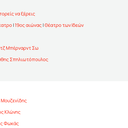
πορείς να ξέρεις
Θέατρο
|
19ος αιώνας
|
Θέατρο των Ιδεών
τζ Μπέρναρντ Σω
άθης Σπηλιωτόπουλος
 Μουζενίδης
ος Κλώνης
ης Φωκάς