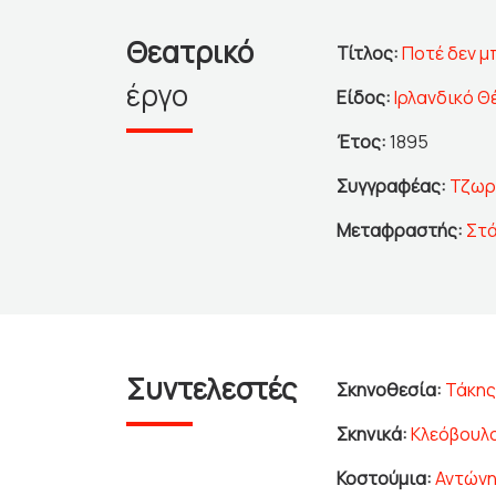
Θεατρικό
Τίτλος:
Ποτέ δεν μ
έργο
Είδος:
Ιρλανδικό 
Έτος:
1895
Συγγραφέας:
Τζωρ
Μεταφραστής:
Στ
Συντελεστές
Σκηνοθεσία:
Τάκης
Σκηνικά:
Κλεόβουλ
Κοστούμια:
Αντών