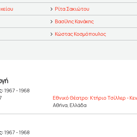
οχείου
Ρίτα Σακιώτου
Βασίλης Κανάκης
Κώστας Κοσμόπουλος
ωγή
ς:
1967 - 1968
7
Εθνικό Θέατρο: Κτήριο Τσίλλερ - Κε
Αθήνα, Ελλάδα
ς:
1967 - 1968