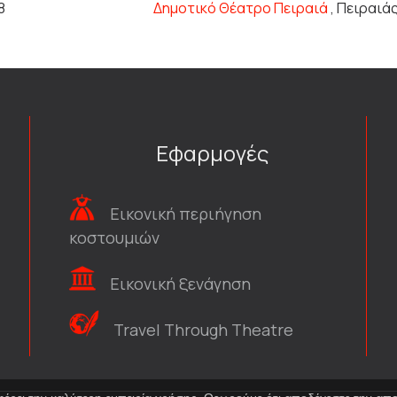
8
Δημοτικό Θέατρο Πειραιά
, Πειραιά
Εφαρμογές
Εικονική περιήγηση
κοστουμιών
Εικονική ξενάγηση
Travel Through Theatre